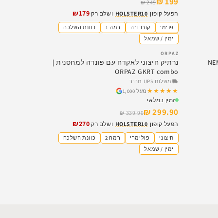
199 ₪
249 ₪
₪179
הפעל קופון
HOLSTER10
ושלם רק
פנימי
קורדורה
רמה 1
כוונת השלכה
ימין / שמאל
ORPAZ
SALE
NEMEA 2 |
נרתיק חיצוני לאקדח עם פונדה למחסנית |
ORPAZ GKRT combo
משלוח UPS מהיר
★★★★★
★★★★★
מעל 1,000
זמין במלאי
299.90 ₪
339.90 ₪
₪270
הפעל קופון
HOLSTER10
ושלם רק
חיצוני
פולימרי
רמה 2
כוונת השלכה
ימין / שמאל