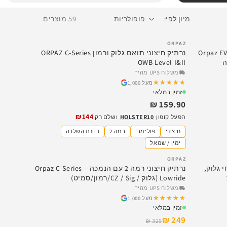
מיון לפי:
59 מוצרים
ORPAZ
רי לאקדח – Orpaz EVO IWB
נרתיק חיצוני תואם גלוק ורמון ORPAZ C-Series
ה
OWB Level I&II
משלוח UPS מהיר
★★★★★
★★★★★
מעל 1,000
זמין במלאי
159.90 ₪
₪144
הפעל קופון
HOLSTER10
ושלם רק
חיצוני
פולימרי
רמה 2
כוונת השלכה
ימין / שמאל
ORPAZ
SALE
ר לאקדחי גלוק,
נרתיק חיצוני רמה 2 עם הנמכה – Orpaz C-Series
Lowride (גלוק / CZ / Sig/רמון/סמיט)
משלוח UPS מהיר
★★★★★
★★★★★
מעל 1,000
זמין במלאי
249 ₪
329 ₪