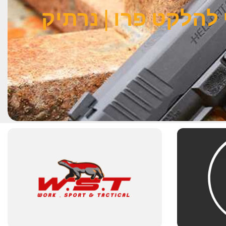
H | נרתיק פנימי להלקט פרו | נרתיק