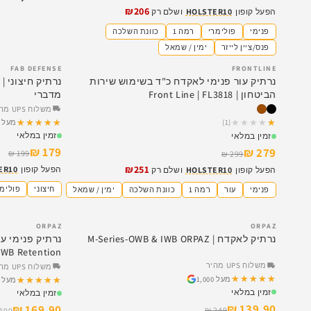
₪206
הפעל קופון
HOLSTER10
ושלם רק
פנימי
פולימרי
רמה 1
כוונת השלכה
פנס/ציין לייזר
ימין / שמאל
FAB DEFENSE
FRONTLINE
SALE
SALE
נרתיק עור פנימי לאקדח כ"ד בשימוש שירות
הביטחון | Front Line | FL3818
מדברי
משלוח UPS מהיר
★★★★★
★★★★★
★★★★★
★★★★★
(1)
מעל 1,000
זמין במלאי
זמין במלאי
179 ₪
279 ₪
199 ₪
299 ₪
₪251
הפעל קופון
ER10
הפעל קופון
HOLSTER10
ושלם רק
חיצוני
פולימר
פנימי
עור
רמה 1
כוונת השלכה
ימין / שמאל
ORPAZ
ORPAZ
SALE
SALE
נרתיק לאקדח | M-Series-OWB & IWB ORPAZ
נרתיק פנימי ע
 IWB Retention
משלוח UPS מהיר
משלוח UPS מהיר
★★★★★
★★★★★
מעל 1,000
★★★★★
★★★★★
מעל 1,000
זמין במלאי
זמין במלאי
139.90 ₪
169.90 ₪
249 ₪
199 ₪