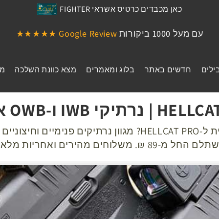
כאן מכבדים כרטיס אשראי FIGHTER
עם מעל 1000 ביקורות
Google Review ★★★★★
מהיום ניתן לקבוע תור לאימונים
ילים
חדשים באתר
בלוג ומאמרים
מצא כוונת השלכה
מי
מחפש נרתיק מותאם אישית ל-HELLCAT PRO? מגוון נרתיקים פ
ם ואחריות מלאה! - איכות כחול לבן!