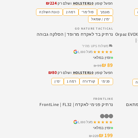
₪224
הפעל קופון
HOLSTER10
ושלם רק
מונמך
פולימרי
רמה 2
כוונת השלכה
ימין / שמאל
GO NATURE TACTICAL
SALE
נרתיק פנימי תואם לאקדח עם פנס – Orpaz EVOX
נרתיק בד לאקדח מרופד | הסלקה גבוהה
|
משלוח UPS מהיר
★★★★★
★★★★★
מעל 1,000
זמין במלאי
89 ₪
99 ₪
₪80
הפעל קופון
HOLSTER10
ושלם רק
פנימי
קורדורה
רמה 1
ימין
ה
FRONTLINE
SALE
ני ORPAZ T41 עם מתאם
נרתיק פנימי לאקדח | FrontLine | FL32
★★★★★
★★★★★
מעל 1,000
זמין במלאי
199 ₪
229 ₪