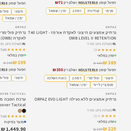
₪71
הפעל קופון
HOLSTER10
ושלם רק
הפעל קופון
ER10
פנימי
קורדורה
רמה 2
ימין / שמאל
חיצוני
פולימר
ימין / שמאל
ORPAZ
ORPAZ
SALE
SALE
נרתיק אמצעים חיצוני לאקדח אורפז - T40 LIGHT
OWB LEVEL II RETENTION
לאקדח (OWB)
משלוח UPS מהיר
משלוח UPS מהיר
★★★★★
★★★★★
★★★★★
★★★★★
(3)
מעל 1,000
זמין במלאי
זמין במלאי
199 ₪
389 ₪
249 ₪
449 ₪
₪350
הפעל קופון
ER10
הפעל קופון
HOLSTER10
ושלם רק
חיצוני
פולימר
חיצוני
פולימרי
רמה 2
כוונת השלכה
פנס/ציין לייזר
ימין / שמאל
OVER TACTICAL
ORPAZ
SALE
נרתיק אמצעים ללא נעילה ORPAZ EVO LIGHT
cover Tactical
משלוח UPS מהיר
★★★★★
★★★★★
(1)
★★★★★
★★★★★
מעל 1,000
זמין במלאי
מוצר בפיקוח
229 ₪
1,449.90 ₪
299 ₪