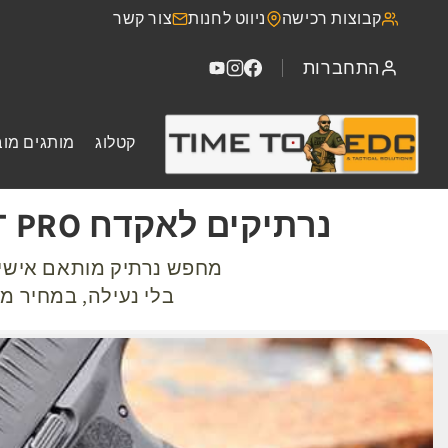
דילוג
קבוצות רכישה
ניווט לחנות
צור קשר
לתוכן
התחברות
קטלוג
מותגים מוב
נרתיקים לאקדח HELLCAT PRO | נרתיקי IWB ו-OWB איכותיים - החל מ-89 ₪
בלי נעילה, במחיר משתלם החל מ-89 ₪. משלוחים מהירי