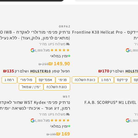
ORPAZ
SALE
נרתיק פנימי קיידקס – Frontline K38 Hellcat Pro
נרתיק פנימי מודול
ת
(מתאים לרמון, גלוק,ועוד) - ללא נעיל
משלוח UPS מהיר
★★★★★
★★★★★
מעל 1,000
זמין במלאי
149.90 ₪
259 ₪
₪135
₪170
HOLST
ושלם רק
הפעל קופון
HOLSTER10
ושלם רק
קס
קיידקס
רמה 1
כוונת השלכה
פנימי
אפנדיקס
פולימרי
רמה 1
כוונת השלכה
ימין / שמאל
WST
SALE
תיק חיצוני F.A.B. SCORPUS® M1 LEVEL 2
נרתיק פנימי WST Kydex שחו
רמון, זיג ועוד – איכותי לנשיאה יומית
משלוח UPS מהיר
★★★★★
★★★★★
מעל 1,000
זמין במלאי
169 ₪
199 ₪