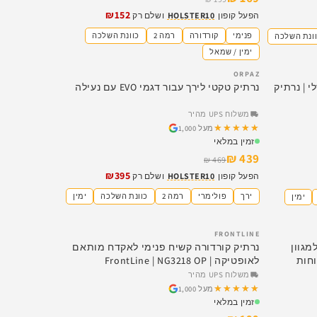
₪152
הפעל קופון
HOLSTER10
ושלם רק
פנימי
קורדורה
רמה 2
כוונת השלכה
ונת השלכה
ימין / שמאל
ORPAZ
SALE
COM אוניברסלי | נרתיק
נרתיק טקטי לירך עבור דגמי EVO עם נעילה
משלוח UPS מהיר
★★★★★
★★★★★
מעל 1,000
זמין במלאי
439 ₪
469 ₪
₪395
הפעל קופון
HOLSTER10
ושלם רק
ירך
פולימרי
רמה 2
כוונת השלכה
ימין
ימין
FRONTLINE
SALE
מגוון
נרתיק קורדורה קשיח פנימי לאקדח מותאם
Tactical IL Hyb – נוחות
לאופטיקה | FrontLine | NG3218 OP
משלוח UPS מהיר
★★★★★
★★★★★
מעל 1,000
זמין במלאי