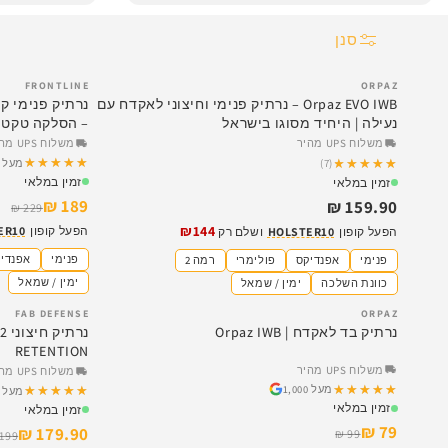
סנן
FRONTLINE
ORPAZ
SALE
Orpaz EVO IWB – נרתיק פנימי וחיצוני לאקדח עם
נעילה | היחיד מסוגו בישראל
– הסלקה טקטי
משלוח UPS מהיר
משלוח UPS מהיר
★★★★★
★★★★★
★★★★★
★★★★★
(7)
מעל 1,000
זמין במלאי
זמין במלאי
189 ₪
159.90 ₪
229 ₪
₪144
הפעל קופון
ER10
הפעל קופון
HOLSTER10
ושלם רק
פנימי
אפנדי
פנימי
אפנדיקס
פולימרי
רמה 2
ימין / שמאל
כוונת השלכה
ימין / שמאל
FAB DEFENSE
ORPAZ
SALE
SALE
נרתיק בד לאקדח | Orpaz IWB
נר
RETENTION
משלוח UPS מהיר
משלוח UPS מהיר
★★★★★
★★★★★
מעל 1,000
★★★★★
★★★★★
מעל 1,000
זמין במלאי
זמין במלאי
79 ₪
179.90 ₪
99 ₪
199 ₪