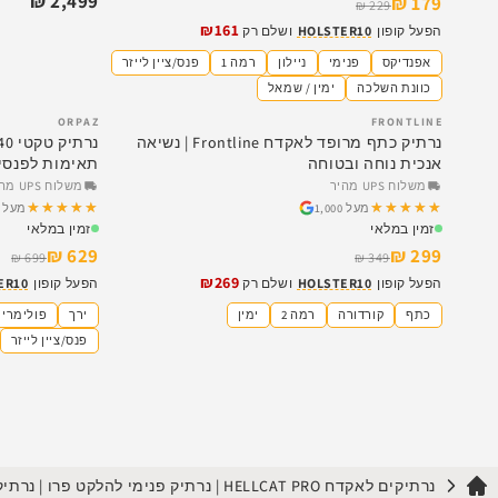
2,499 ₪
179 ₪
229 ₪
₪161
הפעל קופון
HOLSTER10
ושלם רק
אפנדיקס
פנימי
ניילון
רמה 1
פנס/ציין לייזר
כוונת השלכה
ימין / שמאל
ORPAZ
FRONTLINE
SALE
SALE
נרתיק כתף מרופד לאקדח Frontline | נשיאה
אנכית נוחה ובטוחה
תאימות לפנסים
משלוח UPS מהיר
משלוח UPS מהיר
★★★★★
★★★★★
★★★★★
★★★★★
מעל 1,000
מעל 1,000
זמין במלאי
זמין במלאי
629 ₪
299 ₪
699 ₪
349 ₪
₪269
הפעל קופון
HOLSTER10
ושלם רק
הפעל קופון
ER10
כתף
קורדורה
רמה 2
ימין
ירך
פולימרי
פנס/ציין לייזר
נרתיקים לאקדח HELLCAT PRO | נרתיק פנימי להלקט פרו | נרתיק חיצוני