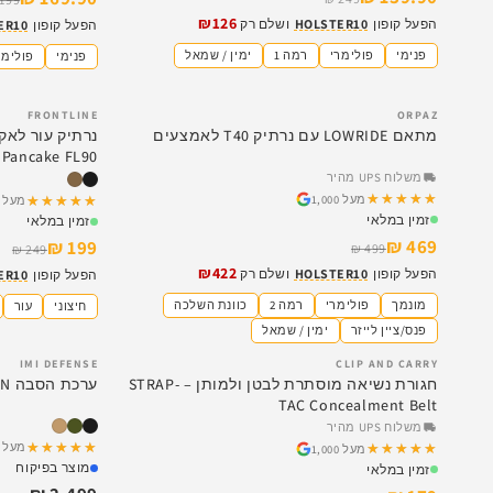
₪126
הפעל קופון
HOLSTER10
ושלם רק
הפעל קופון
ER10
פנימי
פולימרי
רמה 1
ימין / שמאל
פנימי
פולימר
FRONTLINE
ORPAZ
SALE
SALE
מתאם LOWRIDE עם נרתיק T40 לאמצעים
Pancake FL90
משלוח UPS מהיר
★★★★★
★★★★★
מעל 1,000
★★★★★
★★★★★
מעל 1,000
זמין במלאי
זמין במלאי
469 ₪
199 ₪
499 ₪
249 ₪
₪422
הפעל קופון
HOLSTER10
ושלם רק
הפעל קופון
ER10
מונמך
פולימרי
רמה 2
כוונת השלכה
חיצוני
עור
פנס/ציין לייזר
ימין / שמאל
IMI DEFENSE
CLIP AND CARRY
SALE
חגורת נשיאה מוסתרת לבטן ולמותן – STRAP-
ערכת הסבה IMI KIDON למגוון דגמים
TAC Concealment Belt
משלוח UPS מהיר
★★★★★
★★★★★
מעל 1,000
★★★★★
★★★★★
מעל 1,000
מוצר בפיקוח
זמין במלאי