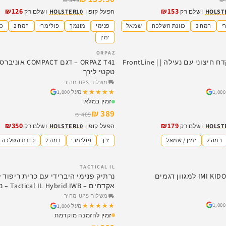
₪126
₪153
HOLST
ושלם רק
הפעל קופון
HOLSTER10
ושלם רק
י
רמה 2
כוונת השלכה
שמאל
פנימי
מונמך
פולימרי
רמה 2
כו
ימין
ORPAZ
SALE
נרתיק עור לאקדח חיצוני עם נעילה | FrontLine |
ORPAZ T41 – דגם PACT
טקטי לירך
משלוח UPS מהיר
★★★★★
★★★★★
מעל 1,000
זמין במלאי
389 ₪
409 ₪
₪350
₪179
HOLST
ושלם רק
הפעל קופון
HOLSTER10
ושלם רק
רמה 2
ימין / שמאל
ירך
פולימרי
רמה 2
כוונת השלכה
TACTICAL IL
SALE
נרתיק פנימי היברידי עם כרית ריפוד ל
אקדחים – rid IWB
מקסימלית והסלקה מלאה
משלוח UPS מהיר
★★★★★
★★★★★
מעל 1,000
זמין להזמנה מוקדמת