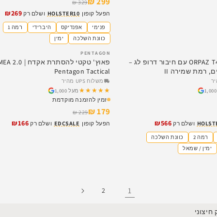
299 ₪
329 ₪
₪269
הפעל קופון
HOLSTER10
ושלם רק
פנימי
אפנדיקס
היברידי
רמה 1
כוונת השלכה
ימין
PENTAGON
SALE
נרתיק טקטי ORPAZ T40 עם חיבור דרופ לג –
פאוץ' טקטי להסתרת אקדח .0
, רמת שמירה II
Pentagon Tactical
משלוח UPS מהיר
★★★★★
★★★★★
מעל 1,000
זמין להזמנה מוקדמת
179 ₪
229 ₪
₪166
₪566
HOLST
ושלם רק
הפעל קופון
EDCSALE
ושלם רק
רמה 2
כוונת השלכה
ימין / שמאל
1
2