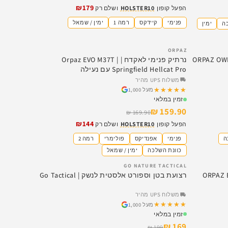
₪179
הפעל קופון
HOLSTER10
ושלם רק
פנימי
קיידקס
רמה 1
ימין / שמאל
ה
ימין
ORPAZ
SALE
ק חיצוני תואם Hellcat מסדרת ORPAZ OWB
נרתיק פנימי לאקדח | Orpaz EVO M37T |
Springfield Hellcat Pro עם נעילה
משלוח UPS מהיר
★★★★★
★★★★★
מעל 1,000
זמין במלאי
159.90 ₪
169.90 ₪
₪144
הפעל קופון
HOLSTER10
ושלם רק
ה
פנימי
אפנדיקס
פולימרי
רמה 2
כוונת השלכה
ימין / שמאל
GO NATURE TACTICAL
SALE
ח עם נעילה ORPAZ EVO &
רצועת בטן וספורט אלסטית לנשק | Go Tactical
משלוח UPS מהיר
★★★★★
★★★★★
מעל 1,000
זמין במלאי
169 ₪
199 ₪