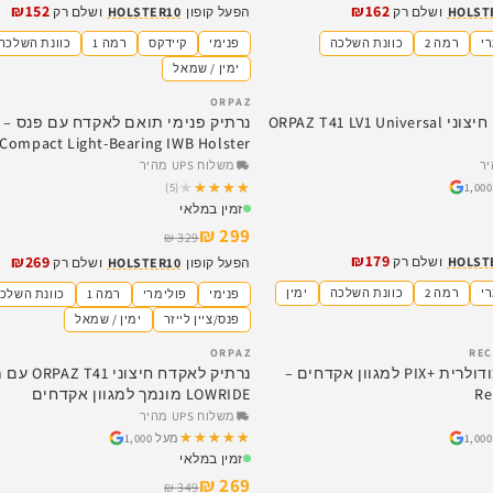
₪152
₪162
HOLST
ושלם רק
הפעל קופון
HOLSTER10
ושלם רק
י
רמה 2
כוונת השלכה
פנימי
קיידקס
רמה 1
כוונת השלכה
ימין / שמאל
ORPAZ
SALE
נרתיק פולימרי חיצוני ORPAZ T41 LV1 Universal
 Compact Light-Bearing IWB Holster
משלוח UPS מהיר
★★★★★
★★★★★
(5)
זמין במלאי
299 ₪
329 ₪
₪179
₪269
HOLST
ושלם רק
הפעל קופון
HOLSTER10
ושלם רק
י
רמה 2
כוונת השלכה
ימין
פנימי
פולימרי
רמה 1
כוונת השלכ
פנס/ציין לייזר
ימין / שמאל
ORPAZ
REC
SALE
ערכת הסבה מודולרית +PIX למגוון אקדחים –
נרתיק לאקדח חיצו
Re
LOWRIDE מונמך למגוון אקדחים
משלוח UPS מהיר
★★★★★
★★★★★
מעל 1,000
זמין במלאי
269 ₪
349 ₪