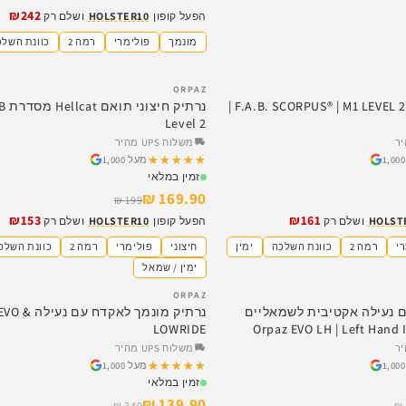
₪242
הפעל קופון
HOLSTER10
ושלם רק
מונמך
פולימרי
רמה 2
כוונת השלכ
ORPAZ
SALE
נרתיק חיצוני | F.A.B. SCORPUS® | M1 LEVEL 2 |
נרתי
Level 2
משלוח UPS מהיר
★★★★★
★★★★★
מעל 1,000
זמין במלאי
169.90 ₪
199 ₪
₪153
₪161
HOLST
ושלם רק
הפעל קופון
HOLSTER10
ושלם רק
י
רמה 2
כוונת השלכה
ימין
חיצוני
פולימרי
רמה 2
כוונת השלכ
ימין / שמאל
ORPAZ
SALE
ם נעילה אקטיבית לשמאליים
נרתיק מונמך לאקד
LOWRIDE
Orpaz EVO LH | Left Hand
משלוח UPS מהיר
★★★★★
★★★★★
מעל 1,000
זמין במלאי
139.90 ₪
349 ₪