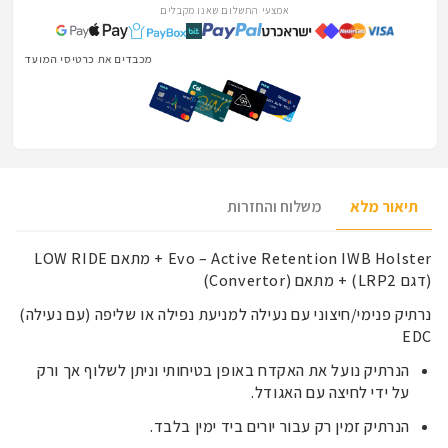
אמצעי התשלום שאנו מקבלים
מכבדים את כרטיסי המועדון של הלוחמים והלוחמות · 
תיאור מלא
משלוח והחזרות
Evo – Active Retention IWB Holster + מתאם LOW RIDE
(דגם LRP2) + מתאם (Convertor)
נרתיק פנימי/חיצוני עם נעילה למניעת נפילה או שליפה (עם נעילה)
EDC
הנרתיק נועל את האקדח באופן בטיחותי וניתן לשלוף אך ורק
על ידי לחיצה עם האגודל.
הנרתיק זמין רק עבור יורים ביד ימין בלבד.