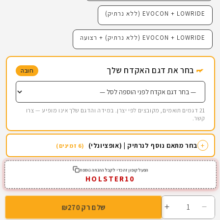
EVOCON + LOWRIDE (ללא נרתיק)
EVOCON + LOWRIDE (ללא נרתיק) + רצועה
בחר את דגם האקדח שלך
חובה
21 דגמים תואמים, מקובצים לפי יצרן. במידה והדגם שלך אינו מופיע — צרו
קשר.
+
בחר מתאם נוסף לנרתיק | (אופציונלי)
(6 זמינים)
הפעל קופון זה כדי לקבל ההנחה נוספת
HOLSTER10
שלם רק ₪270
הפחתת
הגדלת