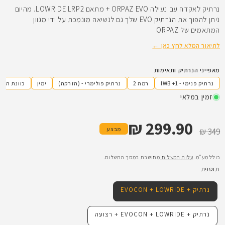
נרתיק לאקדח עם נעילה ORPAZ EVO + מתאם LOWRIDE LRP2. מהיום
ניתן להפוך את הנרתיק EVO שלך גם לנשיאה מונמכת על ידי מגוון
המתאמים של ORPAZ
לתיאור המלא לחץ כאן ←
מאפייני הנרתיק ותאימות
נרתיק פנימי - IWB +1
רמה 2
נרתיק פולימרי - (הזרקה)
ימין
כוונת השל
זמין במלאי
299.90 ₪
מחיר רגיל
מחיר מבצע
מבצע
349 ₪
כולל מע"מ.
עלות המשלוח
מחושבת במסך התשלום.
תוספת
נרתיק + EVOCON + LOWRIDE
נרתיק + EVOCON + LOWRIDE + רצועה