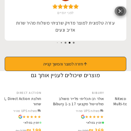
לפני יומיים
עזרה טלפונית למוצר מדויק שרציתי משלוח מהיר שרות
אדיב ונעים
חזרה למוצר והמשך קנייה
מוצרים שיכולים לעניין אותך גם
DIRECT ACTION
BIBURY
SALE
SALE
אולר רב תכליתי Nitecore Bibury
אולר רב-תכליתי פלייר משולב
מולטיטול מקצועי 17 ב-1 Bibury
שחור
Base BI2045
משלוח UPS מהיר
משלוח UPS מהיר
★★★★★
★★★★★
★★★★★
★★★★★
זמין במלאי
זמין במלאי
199 ₪
369 ₪
229 ₪
399 ₪
3