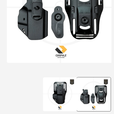
פתיחת
מדיה
1
במודל