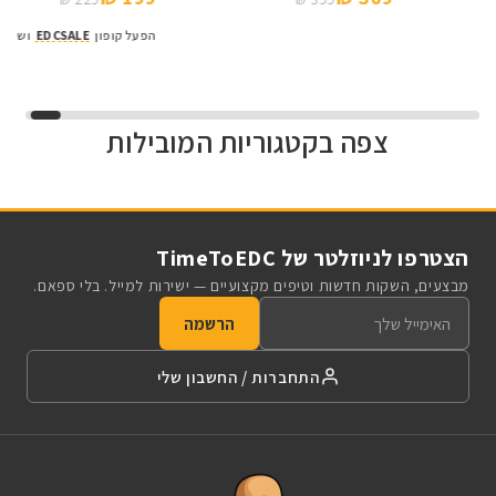
הפעל קופון
CSALE
צפה בקטגוריות המובילות
VORTEX
EDC Series
Osight S
Baldr Series
קולקציית הפנסים NITECORE
כוונות השלכה לכל החיים
פנסים עם עצמה וציינים
כוונות השלכה עם טכנולוגיה
מדויקים
חדשה
לפרטים
לפרטים
הצטרפו לניוזלטר של TimeToEDC
לפרטים
לפרטים
מבצעים, השקות חדשות וטיפים מקצועיים — ישירות למייל. בלי ספאם.
הרשמה
התחברות / החשבון שלי