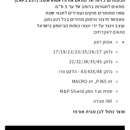
תכונות מרכזיות של מתאם אורפז
Low Ride
: (דגם LRP2)
מתאים לחגורות ברוחב של עד 5 ס"מ.
עשוי מחומרים חזקים ועמידים לתנאי שטח.
מאפשר חיבור וניתוק מהירים בכל רגע נתון.
עוצב ויוצר על ידי יוצאי כוחות הביטחון בישראל.
מתאים לאקדחים:
אמתן רמון
גלוק: 17/19/22/23/25/26/27
גלוק: 31/32/34/35/45
גלוק: 43/43X/48 - הלקט פרו
זיג P365, זיג MACRO
סמית אנד ווסון M&P Shield
IWI מצדה
מוצר כחול לבן מבית אורפז