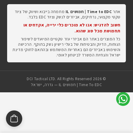
אתר
Time to EDC | חמושים IL
מתמחה בייבוא ושיווק של ציוד
טקטי מקצועי, נרתיקים, אביזרים לנשק וציוד EDC בלבד.
חשוב להדגיש: אנו לא מוכרים כלי ירייה, אקדחים או
תחמושת מכל סוג שהוא.
כל המוצרים באתר הם אביזרי עזר טקטיים המיועדים לשיפור
הנוחות, הדיוק והבטיחות של בעלי רישיון נשק בתוקף. הרכישה
והשימוש באביזרים הם באחריות המשתמש ובהתאם לחוקי מדינת
ישראל והנחיות המשרד לביטחון לאומי.
© 2026 DCI Tactical LTD. All Rights Reserved
Time To EDC | חמושים IL — גדרה, ישראל