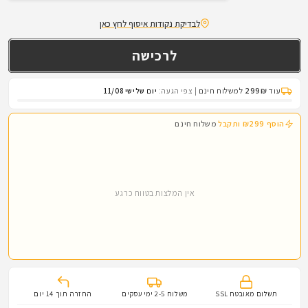
כמות
כמות
לנרתיק
לנרתיק
לבדיקת נקודות איסוף לחץ כאן
מונמך
מונמך
לאקדח
לאקדח
עם
עם
נעילה
נעילה
עוד
299₪
למשלוח חינם
|
צפי הגעה:
יום שלישי 11/08
ORPAZ
ORPAZ
EVO
EVO
הוסף ₪299 ותקבל
משלוח חינם
&amp;
&amp;
LOWRIDE
LOWRIDE
אין המלצות בטווח כרגע
תשלום מאובטח SSL
משלוח 2-5 ימי עסקים
החזרה תוך 14 יום