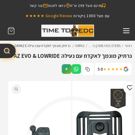
דילוג
חינם מעל 299 ש״ח
ניווט לחנות
צור קשר
לתוכן
עם מעל 1000 ביקורות
כאן מכבדים כרטיסי FIGHTER
Google Review ★★★★★
עגלת
קניות
ראשי
IWB HOLSTERS | נר…
ORPAZ
נרתיק מונמך לאקדח עם נעילה ORPAZ E…
נרתיק מונמך לאקדח עם נעילה ORPAZ EVO & LOWRIDE
5.0
★★★★★
דילוג
למידע
מוצר