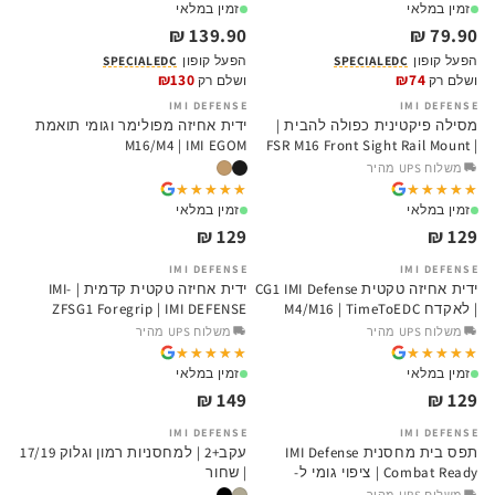
זמין במלאי
זמין במלאי
139.90 ₪
79.90 ₪
הפעל קופון
SPECIALEDC
הפעל קופון
SPECIALEDC
₪130
₪74
ושלם רק
ושלם רק
IMI DEFENSE
IMI DEFENSE
מסילה פיקטינית כפולה להבית |
ידית אחיזה מפולימר וגומי תואמת
M16/M4 | IMI EGOM
FSR M16 Front Sight Rail Mount |
IMI
משלוח UPS מהיר
★★★★★
★★★★★
★★★★★
★★★★★
זמין במלאי
זמין במלאי
129 ₪
129 ₪
IMI DEFENSE
IMI DEFENSE
ידית אחיזה טקטית CG1 IMI Defense
ידית אחיזה טקטית קדמית | IMI-
| לאקדח M4/M16 | TimeToEDC
ZFSG1 Foregrip | IMI DEFENSE
משלוח UPS מהיר
משלוח UPS מהיר
★★★★★
★★★★★
★★★★★
★★★★★
זמין במלאי
זמין במלאי
149 ₪
129 ₪
IMI DEFENSE
IMI DEFENSE
תפס בית מחסנית IMI Defense
עקב+2 | למחסניות רמון וגלוק 17/19
Combat Ready | ציפוי גומי ל-
| שחור
M16/M4/AR15
משלוח UPS מהיר