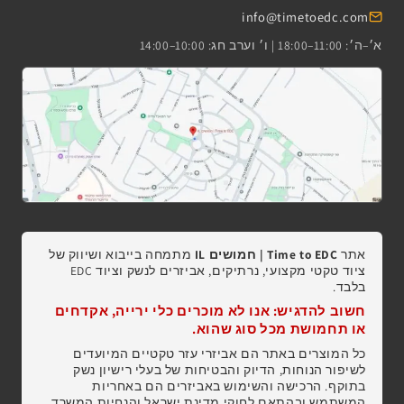
info@timetoedc.com
א׳–ה׳: 11:00–18:00 | ו׳ וערב חג: 10:00–14:00
אתר
Time to EDC | חמושים IL
מתמחה בייבוא ושיווק של
ציוד טקטי מקצועי, נרתיקים, אביזרים לנשק וציוד EDC
בלבד.
חשוב להדגיש: אנו לא מוכרים כלי ירייה, אקדחים
או תחמושת מכל סוג שהוא.
כל המוצרים באתר הם אביזרי עזר טקטיים המיועדים
לשיפור הנוחות, הדיוק והבטיחות של בעלי רישיון נשק
בתוקף. הרכישה והשימוש באביזרים הם באחריות
המשתמש ובהתאם לחוקי מדינת ישראל והנחיות המשרד