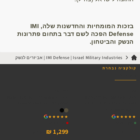
בזכות המומחיות והחדשנות שלה,
IMI
Defense
הפכה לשם דבר בתחום פתרונות
הנשק והביטחון.
IMI Defense | Israel Military Industries | אביזרים לנשק
קולקציה נבחרת
צפה בכל ←
אזל
AGILITE
3M
3M Peltor X4A – אוזניות מיגון
Agilite K-Zero™ – וסט טקטי Plate
מקצועיות קלות ונוחות | רמת
Carrier מתקדם Low-Profile
הנחתה 33DB
משלוח UPS מהיר
★★★★★
★★★★★
★★★★★
★★★★★
זמין במלאי
בקרוב באתר
1,299 ₪
219 ₪
1,399 ₪