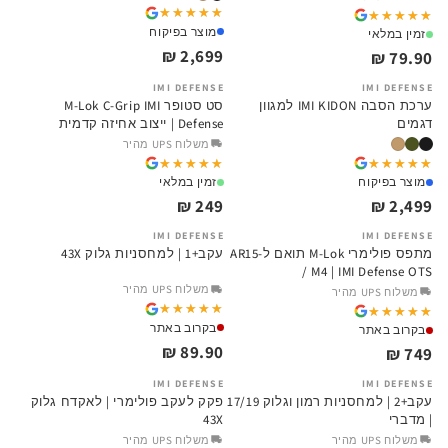
★★★★★
★★★★★
★★★★★
★★★★★
מוצר בפיקוח
זמין במלאי
2,699 ₪
79.90 ₪
IMI DEFENSE
IMI DEFENSE
ערכת הסבה IMI KIDON למגוון
סט סטופר M-Lok C-Grip IMI
דגמים
Defense | ייצוב אחיזה קדמית
משלוח UPS מהיר
★★★★★
★★★★★
★★★★★
★★★★★
מוצר בפיקוח
זמין במלאי
249 ₪
2,499 ₪
אזל
אזל
IMI DEFENSE
IMI DEFENSE
מתפס פולימרי M-Lok תואם ל-AR15
עקב+1 | למחסניות גלוק 43X
/ M4 | IMI Defense OTS
משלוח UPS מהיר
משלוח UPS מהיר
★★★★★
★★★★★
★★★★★
★★★★★
בקרוב באתר
בקרוב באתר
89.90 ₪
749 ₪
אזל
אזל
IMI DEFENSE
IMI DEFENSE
עקב+2 | למחסניות רמון וגלוק 17/19
פקק לעקב פולימרי | לאקדח גלוק
| מדברי
43X
משלוח UPS מהיר
משלוח UPS מהיר