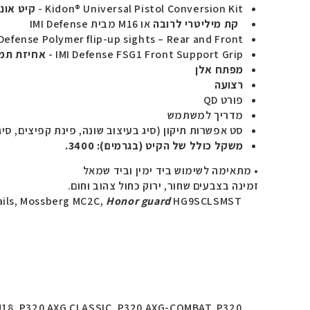
Kidon® Universal Pistol Conversion Kit
-
קיט אונ
קת מיליטרי לרובה
או
M16
מבית
IMI Defense
 Defense Polymer flip-up sights – Rear and Front
IMI Defense FSG1 Front Support Grip
-
אחיזת תמ
מפתח אלן
רצועה
פורט
QD
מדריך למשתמש
סט אפשרות תיקון (סיג בעיצוב שונה, פינת קפיצים, סיג
משקל כולל של הקיט (בגרמים): 3400.
• מתאימה לשימוש ביד ימין וביד שמאל
זמינה בצבעים שחור, ירוק כחול צהוב וחום.
ails, Mossberg MC2C,
Honor guard
HG9SCLSMST
7, M18, P320 AXG CLASSIC, P320 AXG-COMBAT, P320