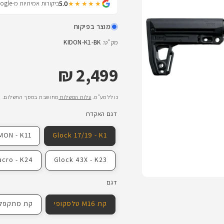
5.0
ביקורות אמיתיות מ-Google
★★★★★
מוצר בפיקוח
מק"ט:
KIDON-K1-BK
2,499 ₪
מחיר רגיל
כולל מע"מ.
עלות המשלוח
מחושבת במסך התשלום.
דגם האקדח
MON - K11
Glock 17/19 - K1
acro - K24
Glock 43X - K23
דגם
קת M16 טלסקופי
קת מתקפלת רגילה