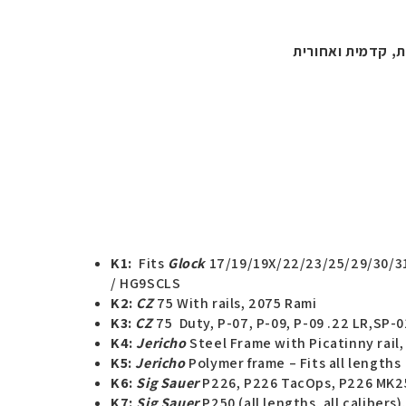
ת, קדמית ואחורית
K1:
Fits
Glock
17/19/19X/22/23/25/29/30/31
/ HG9SCLS
K2:
CZ
75 With rails, 2075 Rami
K3:
CZ
75 Duty, P-07, P-09, P-09 .22 LR,SP
K4:
Jericho
Steel Frame with Picatinny rail, 
K5:
Jericho
Polymer frame – Fits all lengths
K6:
Sig Sauer
P226, P226 TacOps, P226 MK25
K7:
Sig Sauer
P250 (all lengths, all caliber