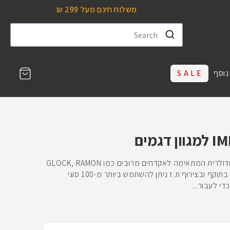
משלוח חינם מעל 299 ₪
עגלת
נוסף
S A L E
קניות
Kidon® - מערכת קיט להמרת אקדח מודולרית המתאימה לאקדחים מרובים כמו GLOCK, RAMON
SAUER, CZ ועוד. ** בהצגת רישיון נשק בתוקף ובצירוף ת.ז ניתן להשתמש ביותר מ-100 סוגי