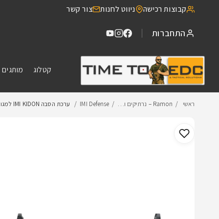
דילוג
קבוצות רכישה
ניווט לחנות
צור קשר
לתוכן
התחברות
קטלוג
מותגים 
ראשי
Ramon – נרתיקים ו…
IMI Defense
ערכת הסבה IMI KIDON למגוון דגמים
דילוג
למידע
מוצר