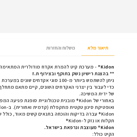
תיאור מלא
משלוח והחזרות
Kidon
®
- מערכת קיט להמרת אקדח מודולרית המתאימה 
** בהצגת רישיון נשק בתוקף ובצירוף ת.ז
ניתן להשתמש ביותר מ-100 סוגי אקדחים שונים במערכת
n
כדי לעבור בין יצרני האקדחים השונים, קיים מתאם מתחל
של ידית המשיכה.
באחורי של
Kidon
® מובנית טכנולוגיית סופגת פגיעה המפח
ואופטיקת סינון טקטית מתקפלת (קדמית ואחורית). ב-
don
Kidon
® עברה בדיקות והוכחה בתנאים קשים מאוד, כולל של
תקלות או נזק ל-
Kidon
®
Kidon
® מעוצבת ונרפאת בישראל.
הקיט כולל: