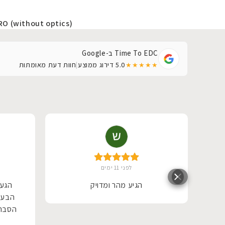
O (without optics)
Time To EDC ב-Google
5.0
דירוג ממוצע
|
חוות דעת מאומתות
★★★★★
לפני 11 ימים
טובה
הגיע מהר ומדויק
הגעת
איש
הבעל
י.
הסבר 
יש.
מסביר