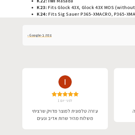
K22: IWI
Masada
K23:
Fits Glock 43X, Glock 43X MOS (without 
K24:
Fits Sig Sauer P365-XMACRO, P365-XM
צפה ב-Google ›
לפני יום 1
ה
עזרה טלפונית למוצר מדויק שרציתי
שיר
משלוח מהיר שרות אדיב ונעים
משה
החלי
מקו