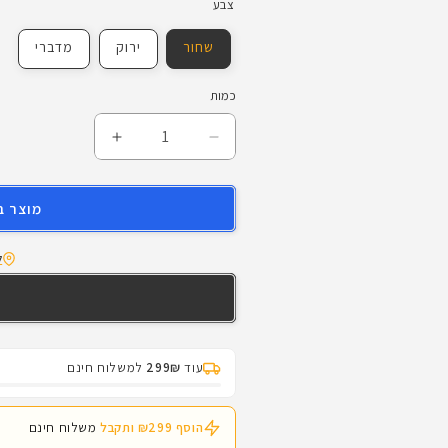
צבע
שחור
ירוק
מדברי
כמות
הפחתת
הגדלת
כמות
כמות
לערכת
לערכת
מוצר ב
הסבה
הסבה
IMI
IMI
KIDON
KIDON
ל
למגוון
למגוון
דגמים
דגמים
עוד
299₪
למשלוח חינם
הוסף ₪299 ותקבל
משלוח חינם