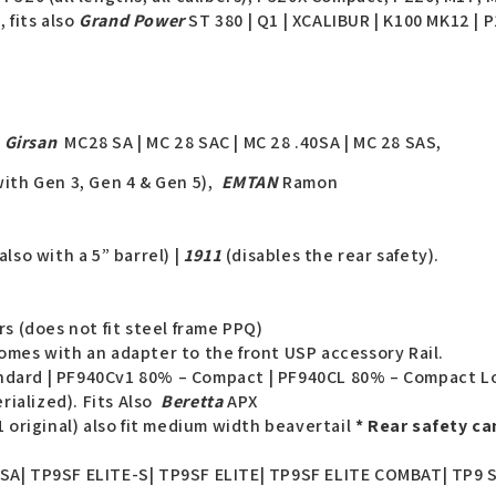
 fits also
Grand Power
ST 380 | Q1 | XCALIBUR | K100 MK12 | P
s
Girsan
MC28 SA | MC 28 SAC | MC 28 .40SA | MC 28 SAS,
ith Gen 3, Gen 4 & Gen 5),
EMTAN
Ramon
 also with a 5” barrel) |
1911
(disables the rear safety).
rs (does not fit steel frame PPQ)
mes with an adapter to the front USP accessory Rail.
ndard | PF940Cv1 80% – Compact | PF940CL 80% – Compact L
erialized). Fits Also
Beretta
APX
1 original) also fit medium width beavertail
* Rear safety ca
SA| TP9SF ELITE-S| TP9SF ELITE| TP9SF ELITE COMBAT| TP9 