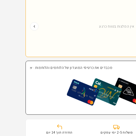
אין המלצות בטווח כרגע
מכבדים את כרטיסי המועדון של הלוחמים והלוחמות · Fighter · קרנות השוטרים · בהצדעה · חבר
משלוח 2-5 ימי עסקים
החזרה תוך 14 יום