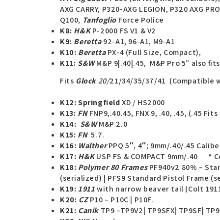
AXG CARRY, P320-AXG LEGION, P320 AXG PRO,
Q100,
Tanfoglio
Force Police
K8:
H&K
P-2000 FS V1 & V2
K9:
Beretta
92-A1, 96-A1, M9-A1
K10:
Beretta
PX-4 (Full Size, Compact),
K11:
S&W
M&P 9|.40|.45, M&P Pro 5” also fit
Fits
Glock
20/
21/34/35/37/41 (Compatible w
K12: Springfield
XD / HS2000
K13:
FN
FNP9,.40.45, FNX 9, .40, .45, (.45 Fits
K14:
S&W
M&P 2.0
K15:
FN
5.7.
K16:
Walther
PPQ 5″, 4″; 9mm/.40/.45 Calibe
K17:
H&K
USP FS & COMPACT 9mm/.40
*
Co
K18:
Polymer 80 Frames
PF940v2 80% – Sta
(serialized) | PFS9 Standard Pistol Frame (s
K19:
1911
with narrow beaver tail (Colt 191
K20:
CZ
P10 – P10C | P10F.
K21:
Canik
TP9 –TP9V2| TP9SFX| TP9SF| TP9