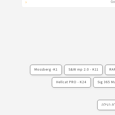
‹
Mossberg -K1
S&W mp 2.0 - K11
RA
Hellcat PRO - K24
Sig 365 M