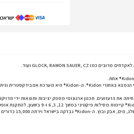
א
לאקדחים מרובים כמו
GLOCK, RAMON SAUER, CZ
ועוד.
Kido
® אחת.
ף הנמצא באחורי
Kidon
®. ה-
Kidon
® היא מערכת אמבידקסטרית וניתן 
יתה את הזעזועים. תכנון ארגונומי מספק יציבות ותוצאות ירי מדויקו
Ki
® קיימות מסילות פיקטיני במשך 12, 3, 6 ו-9 בשעון, להתקנת אופטיקה, פנס טקטי, לייזרים, אחיזות ואביזרים נוספים.
ג, מים, אבק ובוץ. ה-
Kidon