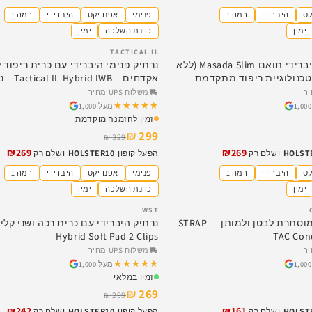
קס
היברידי
רמה 1
פנימי
אפנדיקס
היברידי
רמה 1
ימין
כוונת השלכה
ימין
TACTICAL IL
SALE
נרתיק פנימי היברידי תואם Masada Slim (ללא
נרתיק פנימי היברידי עם כרית ריפוד ל
| טכנולוגיית ריפוד מתקדמת
אקדחים – rid IWB
מקסימלית והסלקה מלאה
משלוח UPS מהיר
★★★★★
★★★★★
מעל 1,000
זמין להזמנה מוקדמת
299 ₪
329 ₪
₪269
₪269
HOLST
ושלם רק
הפעל קופון
HOLSTER10
ושלם רק
קס
היברידי
רמה 1
פנימי
אפנדיקס
היברידי
רמה 1
ימין
כוונת השלכה
ימין
WST
SALE
חגורת נשיאה מוסתרת לבטן ולמותן – STRAP-
Hybrid Soft Pad 2 Clips
TAC Con
משלוח UPS מהיר
★★★★★
★★★★★
מעל 1,000
זמין במלאי
269 ₪
299 ₪
₪242
₪161
HOLST
ושלם רק
הפעל קופון
HOLSTER10
ושלם רק