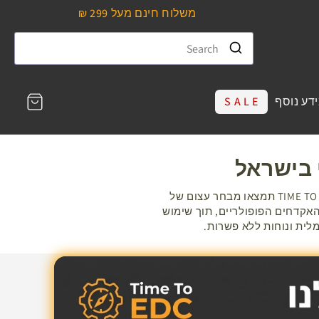
משלוח חינם מעל 299 ₪
עגלת
דע נוסף
S A L E
קניות
 בישראל
מחפשים נרתיק פנימי (IWB) להסלקה מושלמת או נרתיק חיצוני (OWB) לנשיאה נוחה ביום-יום? ב-TIME TO EDC תמצאו מבחר עצום של
Orp ועוד. התאמה מדויקת לכל דגמי האקדחים הפופולריים, תוך שימוש
לית ונוחות ללא פשרות.