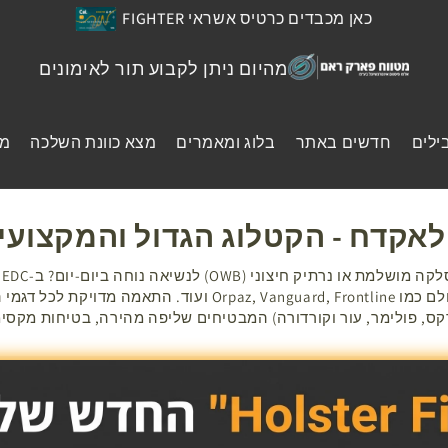
כאן מכבדים כרטיס אשראי FIGHTER
משלוח UPS עד 48 שעות
מהיום ניתן לקבוע תור לאימונים
ילים
חדשים באתר
בלוג ומאמרים
מצא כוונת השלכה
מי
לאקדח - הקטלוג הגדול והמקצועי
נרתיקים מהמותגים המובילים בעולם כמו az, Vanguard, Frontline
ס, פולימר, עור וקורדורה) המבטיחים שליפה מהירה, בטיחות מקסימ