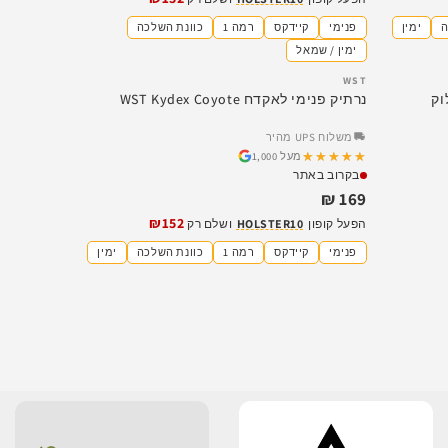
ה
ימין
פנימי
קיידקס
רמה 1
כוונת השלכה
אזל
ימין / שמאל
WST
Q-S – לגלוק
נרתיק פנימי לאקדח WST Kydex Coyote
משלוח UPS מהיר
★★★★★
★★★★★
מעל 1,000
בקרוב באתר
169 ₪
₪152
הפעל קופון
HOLSTER10
ושלם רק
פנימי
קיידקס
רמה 1
כוונת השלכה
ימין