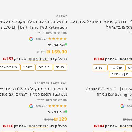
ORPAZ
SALE
Orpaz EVO IWB – נרתיק פנימי וחיצוני לאקדח עם
נרתיק פנימי עם נעילה אקטיבית לשמ
מסוגו בישראל
z EVO LH | Left Hand IWB Retention
משלוח UPS מהיר
★★★★★
★★★★★
מעל 1,000
זמין במלאי
169.90 ₪
199 ₪
₪153
₪144
הפעל קופון
HOLSTER10
ושלם רק
HOLST
ושלם רק
פנימי
פולימרי
רמה 2
כוונת השלכ
קס
פולימרי
רמה 2
ימין / שמאל
RECOVER TACTICAL
SALE
נרתיק פנימי לאקדח | Orpaz EVO M37T |
נרתיק פנימי 
Spr עם נעילה
Tactical תואם למגוון דגמים וגם אפנדיקס
משלוח UPS מהיר
★★★★★
★★★★★
מעל 1,000
זמין במלאי
129 ₪
149 ₪
169
₪116
₪144
HOLST
ושלם רק
הפעל קופון
HOLSTER10
ושלם רק