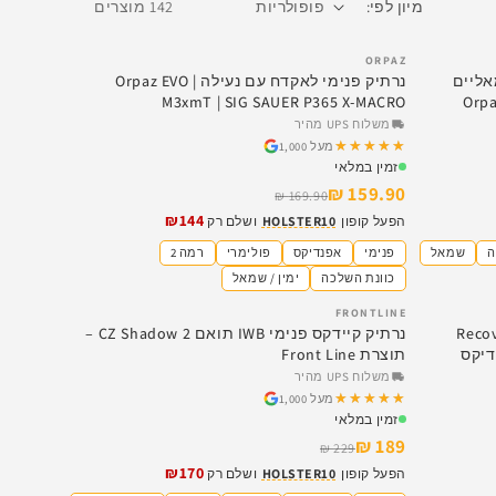
מיון לפי:
142 מוצרים
ORPAZ
SALE
אליים
נרתיק פנימי לאקדח עם נעילה | Orpaz EVO
M3xmT | SIG SAUER P365 X-MACRO
Orpa
משלוח UPS מהיר
★★★★★
★★★★★
מעל 1,000
זמין במלאי
159.90 ₪
169.90 ₪
₪144
הפעל קופון
HOLSTER10
ושלם רק
ה
שמאל
פנימי
אפנדיקס
פולימרי
רמה 2
כוונת השלכה
ימין / שמאל
FRONTLINE
SALE
מתקפל GZero מבית Recover
נרתיק קיידקס פנימי IWB תואם CZ Shadow 2 –
תוצרת Front Line
משלוח UPS מהיר
★★★★★
★★★★★
מעל 1,000
זמין במלאי
189 ₪
229 ₪
₪170
הפעל קופון
HOLSTER10
ושלם רק