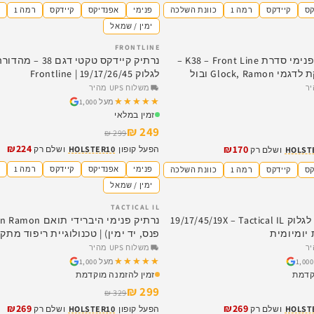
קס
קיידקס
רמה 1
כוונת השלכה
פנימי
אפנדיקס
קיידקס
רמה 1
כ
ימין / שמאל
FRONTLINE
SALE
נרתיק קיידקס פנימי סדרת K38 – Front Line –
נרתיק קיידקס טקטי דגם
Glock, R ובול
לגלוק 19/17/26/45 | Frontline
משלוח UPS מהיר
★★★★★
★★★★★
מעל 1,000
זמין במלאי
249 ₪
299 ₪
₪224
₪170
הפעל קופון
HOLSTER10
ושלם רק
HOLST
ושלם רק
פנימי
אפנדיקס
קיידקס
רמה 1
כ
קס
קיידקס
רמה 1
כוונת השלכה
ימין / שמאל
TACTICAL IL
SALE
נרתיק היברידי לגלוק 19/17/45/19X – Tactical IL
פנס, יד ימין) | טכנולוגיית ריפוד מת
משלוח UPS מהיר
★★★★★
★★★★★
מעל 1,000
קדמת
זמין להזמנה מוקדמת
299 ₪
329 ₪
₪269
₪269
HOLST
ושלם רק
הפעל קופון
HOLSTER10
ושלם רק