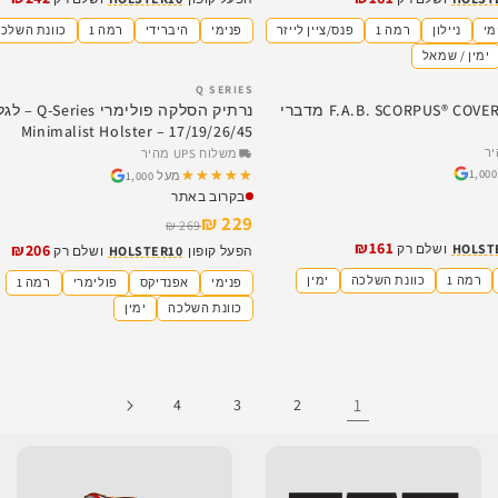
מי
ניילון
רמה 1
פנס/ציין לייזר
פנימי
היברידי
רמה 1
כוונת השלכ
אזל
ימין / שמאל
Q SERIES
נרתיק הסלקה פולימרי eries
17/19/26/45 – Minimalist Holster
משלוח UPS מהיר
★★★★★
★★★★★
מעל 1,000
בקרוב באתר
229 ₪
269 ₪
₪161
₪206
HOLST
ושלם רק
הפעל קופון
HOLSTER10
ושלם רק
רמה 1
כוונת השלכה
ימין
פנימי
אפנדיקס
פולימרי
רמה 1
כוונת השלכה
ימין
1
4
3
2