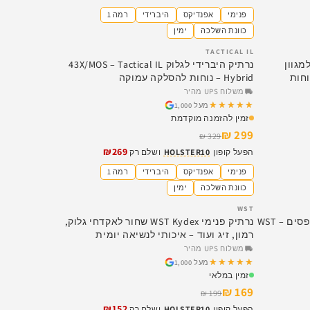
פנימי
אפנדיקס
היברידי
רמה 1
כוונת השלכה
ימין
TACTICAL IL
SALE
מגוון
נרתיק היברידי לגלוק 43X/MOS – Tactical IL
Tactical IL Hyb – נוחות
Hybrid – נוחות להסלקה עמוקה
משלוח UPS מהיר
★★★★★
★★★★★
מעל 1,000
זמין להזמנה מוקדמת
299 ₪
329 ₪
₪269
הפעל קופון
HOLSTER10
ושלם רק
פנימי
אפנדיקס
היברידי
רמה 1
כוונת השלכה
ימין
WST
SALE
נרתיק היברידי עם כרית רכה ושני קליפסים – WST
נרתיק פנימי WST Kydex שחור לאקדחי גלוק,
רמון, זיג ועוד – איכותי לנשיאה יומית
משלוח UPS מהיר
★★★★★
★★★★★
מעל 1,000
זמין במלאי
169 ₪
199 ₪
₪152
הפעל קופון
HOLSTER10
ושלם רק