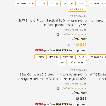
וונת השלכה
פנימי
אפנדיקס
קיידקס
רמה 1
כוונת השלכה
ימין / שמאל
TACTICAL IL
SALE
 38 – מהדורה מיוחדת
נרתיק היברידי ל-S&W Shield Plus – Tactical IL
Hybrid – הגנה מחיכוך ונוחות
משלוח UPS מהיר
★★★★★
★★★★★
מעל 1,000
זמין במלאי
299 ₪
329 ₪
₪269
הפעל קופון
HOLSTER10
ושלם רק
וונת השלכה
פנימי
אפנדיקס
היברידי
רמה 1
כוונת השלכה
ימין
TACTICAL IL
נרתיק פנימי היברידי תואם Emtan Ramon (ללא
נרתיק פנימי היברידי תואם S&W Compact 2.0
קדמת
(ללא פנס, יד ימין) | טכנולוגיית ריפוד מתקדמת
משלוח UPS מהיר
★★★★★
★★★★★
מעל 1,000
זמין במלאי
299 ₪
₪269
הפעל קופון
HOLSTER10
ושלם רק