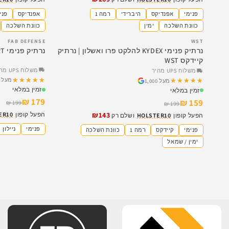
פנימי
אפנדיקס
היברידי
רמה 1
אפנדיקס
פני
כוונת השלכה
ימין
כוונת השלכה
FAB DEFENSE
WST
SALE
SALE
נרתיק פנימי KYDEX להלקט פרו ואשלון | נרתיק
נרתיק פנימי F.A.B. SCORPUS® COVERT מדברי
קיידקס WST
משלוח UPS מהיר
משלוח UPS מהיר
★★★★★
★★★★★
מעל 1,000
★★★★★
★★★★★
מעל 1,000
זמין במלאי
זמין במלאי
179 ₪
159 ₪
199 ₪
199 ₪
₪143
הפעל קופון
ER10
הפעל קופון
HOLSTER10
ושלם רק
פנימי
ניילון
פנימי
קיידקס
רמה 1
כוונת השלכה
ימין / שמאל