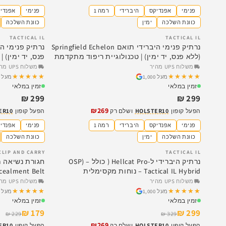
פנימי
אפנדיקס
היברידי
רמה 1
פנימי
אפנדי
כוונת השלכה
ימין
כוונת השלכה
TACTICAL IL
TACTICAL IL
נרתיק פנימי היברידי תואם Springfield Echelon
(ללא פנס, יד ימין) | טכנולוגיית ריפוד מתקדמת
פנס, יד ימין) 
משלוח UPS מהיר
משלוח UPS מהיר
★★★★★
★★★★★
★★★★★
★★★★★
מעל 1,000
מעל 1,000
זמין במלאי
זמין במלאי
299 ₪
299 ₪
₪269
הפעל קופון
HOLSTER10
ושלם רק
הפעל קופון
ER10
פנימי
אפנדיקס
היברידי
רמה 1
פנימי
אפנדי
כוונת השלכה
ימין
כוונת השלכה
CLIP AND CARRY
TACTICAL IL
SALE
SALE
נרתיק היברידי ל-Hellcat Pro ( כולל OSP) –
Tactical IL Hybrid – נוחות מקסימלית
cealment Belt
משלוח UPS מהיר
משלוח UPS מהיר
★★★★★
★★★★★
★★★★★
★★★★★
מעל 1,000
מעל 1,000
זמין במלאי
זמין במלאי
179 ₪
299 ₪
229 ₪
329 ₪
₪269
הפעל קופון
HOLSTER10
ושלם רק
הפעל קופון
ER10