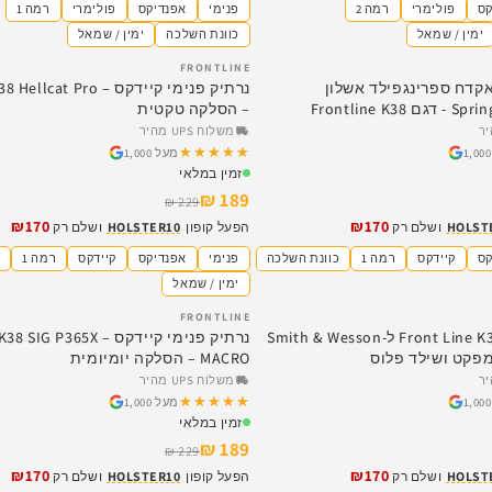
קס
פולימרי
רמה 2
פנימי
אפנדיקס
פולימרי
רמה 1
ימין / שמאל
כוונת השלכה
ימין / שמאל
FRONTLINE
SALE
אקדח ספרינגפילד אשלון
נרתיק פנימי קיידקס – t Pro
Frontline K
– הסלקה טקטית
משלוח UPS מהיר
★★★★★
★★★★★
מעל 1,000
זמין במלאי
189 ₪
229 ₪
₪170
₪170
HOLST
ושלם רק
הפעל קופון
HOLSTER10
ושלם רק
קס
קיידקס
רמה 1
כוונת השלכה
פנימי
אפנדיקס
קיידקס
רמה 1
כ
ימין / שמאל
FRONTLINE
SALE
נרתיק פנימי Front Line K38 ל-Smith & Wesson
נרתיק פנימי קיידקס – P365X
MACRO – הסלקה יומיומית
משלוח UPS מהיר
★★★★★
★★★★★
מעל 1,000
זמין במלאי
189 ₪
229 ₪
₪170
₪170
HOLST
ושלם רק
הפעל קופון
HOLSTER10
ושלם רק