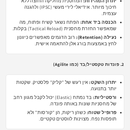
יתרון המהירות:
המחסנית מחליקה החוצה ללא
חיכוך מיותר. אידיאלי לירי מעשי (IPSC) ולהגנה
עצמית.
הכנסה ביד אחת:
הפתח נשאר קשיח ופתוח, מה
שמאפשר החזרת מחסנית (Tactical Reload) בקלות.
נעילה (Retention):
רוב הדגמים מאפשרים כיוונון
לחץ באמצעות בורג אלן להתאמה אישית.
2. פונדות טקסטיל/בד (כמו Agilite)
יתרון השקט:
אין רעש של "קליק" פלסטיק. שקטות
יותר בתנועה.
ורסטיליות:
בד נמתח (Elastic) יכול לקבל מגוון רחב
של מחסניות שונות באותה פונדה.
פרופיל שטוח:
כשהן ריקות, הן "קורסות" ולא
תופסות נפח. מצוינות לווסטים טקטיים.