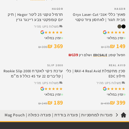
HAGOR
HAGOR
SALE
SALE
פאוץ' כללי אנכי Oryx Laser-Cut
תרמיל טקטי 25 ליטר Hagor | תיק
מבית חגור | לאחסון ציוד טקטי
יום קומפקטי צבע ריינגר גרין
משלוח UPS מהיר
★★★★★
★★★★★
★★★★★
★★★★★
זמין במלאי
זמין במלאי
369 ₪
149 ₪
399 ₪
179 ₪
₪139
הפעל קופון
EDCSALE
ושלם רק
SLIP 2000
REAL AVID
SALE
SALE
סכין מתקפלת RAV-4 Real Avid | כלי
ערכת ניקוי לאקדח Rookie Slip 2000
חילוץ EDC
| קליברים 22 עד 45 כולל 9 מ״מ
Made in USA
משלוח UPS מהיר
משלוח UPS מהיר
★★★★★
★★★★★
★★★★★
★★★★★
זמין במלאי
זמין במלאי
189 ₪
399 ₪
249 ₪
499 ₪
פונדות למחסניות | פונדה בודדת | פונדה כפולה | Mag Pouch