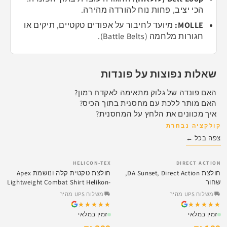
הכי יציב, פחות נוח להורדה מהירה.
MOLLE:
מיועד לחיבור על אפודים טקטיים, תיקים או
חגורות מלחמה (Battle Belts).
שאלות נפוצות על פונדות
האם פונדה של גלוק מתאימה לאקדח רמון?
האם מותר ללכת עם מחסנית בתוך הכיס?
איך מכוונים את הלחץ על המחסנית?
קולקציה נבחרת
צפה בכל ←
HELICON-TEX
DIRECT ACTION
SALE
SALE
חולצת DA Sunset, Direct Action,
חולצת טקטית קלה ונושמת Apex
שחור
Lightweight Combat Shirt Helikon-
Tex
משלוח UPS מהיר
משלוח UPS מהיר
★★★★★
★★★★★
★★★★★
★★★★★
זמין במלאי
זמין במלאי