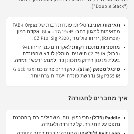
("Double Stack").
תאימות אוניברסלית:
פונדות רבות של Orpaz ו-FAB
מתאימות למגוון רחב: Glock 17/19/45, אקדח רמון
(Ramon), יריחו פולימרי, CZ P10, Sig P320.
מחסניות מתכת דקות:
לאקדחים כמו יריחו 941
(ברזל) או CZ 75 הישנים, מומלץ לוודא שהפונדה
בעלת מנגנון הידוק מתכוונן כדי למנוע "רעש" ותזוזה.
סינגל סטאק (Slim):
לאקדחים צרים כמו Glock 43X
או Sig P365 נדרשת פונדה ייעודית צרה יותר.
איך מחברים לחגורה?
Paddle (פדל):
הכי נפוץ ונוח. משחילים בתוך המכנס,
נתפס על החגורה. קל להורדה ולענידה.
Belt Loop (לולאה):
החגורה עוברת בתוך הפונדה.