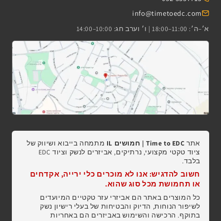
info@timetoedc.com
א׳–ה׳: 11:00–18:00 | ו׳ וערב חג: 10:00–14:00
אתר
Time to EDC | חמושים IL
מתמחה בייבוא ושיווק של
ציוד טקטי מקצועי, נרתיקים, אביזרים לנשק וציוד EDC
בלבד.
חשוב להדגיש: אנו לא מוכרים כלי ירייה, אקדחים
או תחמושת מכל סוג שהוא.
כל המוצרים באתר הם אביזרי עזר טקטיים המיועדים
לשיפור הנוחות, הדיוק והבטיחות של בעלי רישיון נשק
בתוקף. הרכישה והשימוש באביזרים הם באחריות