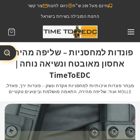
דילוג
חינם מעל 299 ש״ח
ניווט לחנות
צור קשר
לתוכן
החנות המובילה בשירות בישראל
עגלת
קניות
פונדות למחסניות – שליפה מהירה,
אחסון מאובטח ונשיאה נוחה |
TimeToEDC
מבחר פונדות איכותיות למחסניות אקדח ונשק – פונדות ירך, פאדל,
MOLLE ועוד. שליפה מהירה, התאמה מושלמת וביצועים טקטיים
גבוהים. עכשיו באתר TimeToEDC.