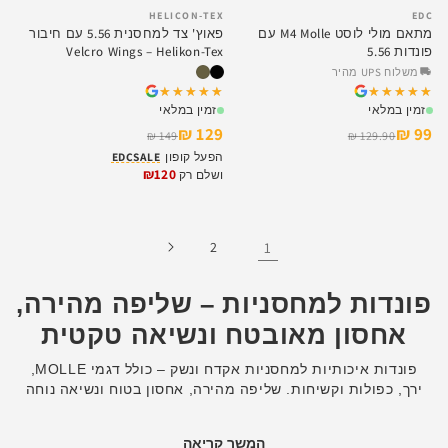
HELICON-TEX
EDC
SALE
SALE
מתאם מולי לוסט M4 Molle עם
פאוץ' צד למחסנית 5.56 עם חיבור
פונדות 5.56
Velcro Wings – Helikon-Tex
משלוח UPS מהיר
★★★★★
★★★★★
★★★★★
★★★★★
זמין במלאי
זמין במלאי
129 ₪
99 ₪
149 ₪
129.90 ₪
הפעל קופון
EDCSALE
₪120
ושלם רק
2
1
פונדות למחסניות – שליפה מהירה,
אחסון מאובטח ונשיאה טקטית
פונדות איכותיות למחסניות אקדח ונשק – כולל דגמי MOLLE,
ירך, כפולות וקשיחות. שליפה מהירה, אחסון בטוח ונשיאה נוחה
לכל משימה. רק באתר TimeToEDC.
המשך קריאה