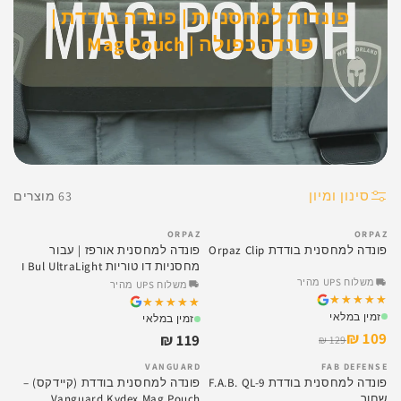
פונדות למחסניות | פונדה בודדת |
פונדה כפולה | Mag Pouch
סינון ומיון
63 מוצרים
ORPAZ
ORPAZ
SALE
פונדה למחסנית בודדת Orpaz Clip
פונדה למחסנית אורפז | עבור
מחסניות דו טוריות Bul UltraLight ו
Bul EDC
משלוח UPS מהיר
משלוח UPS מהיר
★★★★★
★★★★★
★★★★★
★★★★★
זמין במלאי
זמין במלאי
109 ₪
119 ₪
129 ₪
VANGUARD
FAB DEFENSE
SALE
פונדה למחסנית בודדת F.A.B. QL-9
פונדה למחסנית בודדת (קיידקס) –
שחור
Vanguard Kydex Mag Pouch