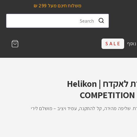
משלוח חינם מעל 299 ₪
עגלת
נוסף
S A L E
קניות
פאוץ' למחסנית בודדת לאקדח | Helikon
COMPETITION R
 – למחסנית אקדח. שליפה מהירה, קל להתקנה, עמיד ויציב – מושלם לירי