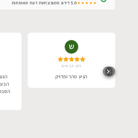
5.0
דירוג ממוצע
|
חוות דעת מאומתות
★★★★★
לפני 13 ימים
טובה
הגיע מהר ומדויק
הגעת
איש
הבעל
י.
הסבר 
יש.
מסביר
שי
שקנה ו
תוך
 עם
.
ים