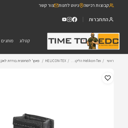
דילוג
קבוצות רכישה
ניווט לחנות
צור קשר
לתוכן
התחברות
קטלוג
מותגים 
ראשי
Helikon-Tex הליקו…
HELICON-TEX
פאוץ' למחסנית בודדת לאקדח | iko
דילוג
למידע
מוצר