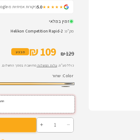
5.0
ביקורות אמיתיות מ-Google
★★★★★
זמין במלאי
מק"ט:
Helikon Competition Rapid-2
109 ₪
מחיר רגיל
מחיר מבצע
מבצע
129 ₪
כולל מע"מ.
עלות המשלוח
מחושבת במסך התשלום.
Color:
שחור
שחור
ירוק
ריינג'ר
הפעל
הפחתת
הגדלת
כמות
כמות