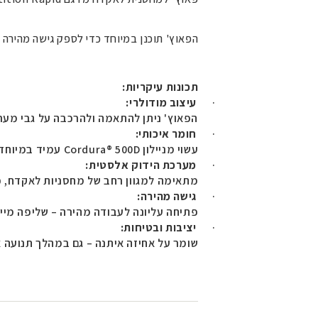
הפאוץ' תוכנן במיוחד כדי לספק גישה מהירה 
תכונות עיקריות
:
·
עיצוב מודולרי
:
הפאוץ' ניתן להתאמה ולהרכבה על גבי מער
·
חומר איכותי
:
עשוי מניילון
Cordura® 500D
עמיד במיוחד
·
מערכת הידוק אלסטית
:
מתאימה למגוון רחב של מחסניות לאקדח, כו
·
גישה מהירה
:
פתיחה עליונה לעבודה מהירה – שליפה מיי
·
יציבות ובטיחות
:
שומר על אחיזה איתנה – גם במהלך תנועה א