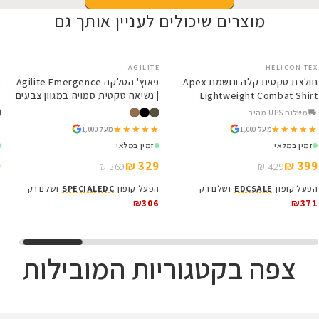
מוצרים שיכולים לעניין אותך גם
AGILITE
SALE
HELICON-TEX
SALE
חולצת טקטית קלה ונושמת Apex
פאוץ' הסלקה Agilite Emergence
Lightweight Combat Shirt
| נשיאה טקטית סמויה במגוון צבעים
Helikon-Tex
משלוח UPS מהיר
★★★★★
★★★★★
★★★★★
★★★★★
מעל 1,000
מעל 1,000
זמין במלאי
זמין במלאי
329 ₪
399 ₪
369 ₪
429 ₪
הפעל קופון
EDCSALE
ושלם רק
הפעל קופון
SPECIALEDC
ושלם רק
₪306
₪371
צפה בקטגוריות המובילות
DC Series
Osight 
שלכה עם טכנולוגיה חדשה
קולקציית הפנסים NITECORE