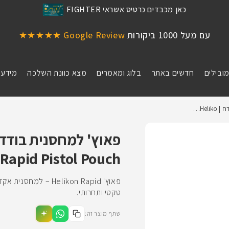
כאן מכבדים כרטיס אשראי FIGHTER
עם מעל 1000 ביקורות
Google Review ★★★★★
מובילים
חדשים באתר
בלוג ומאמרים
מצא כוונת השלכה
מידע 
Hel…
apid Pistol Pouch
פאוץ' Helikon Rapid
טקטי ותחרותי.
שתף מוצר זה: