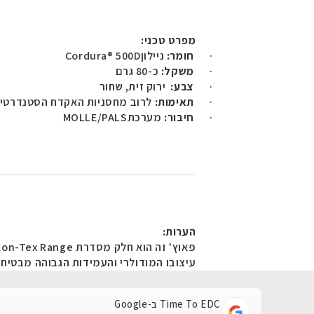
מפרט טכני
:
·
חומר
:
ניילון
Cordura® 500D
·
משקל
:
כ-80 גרם
·
צבע
:
ירוק זית, שחור
·
תאימות
:
לרוב מחסניות האקדח הסטנדרטיו
·
חיבור
:
מערכת
MOLLE/PALS
הערות
:
פאוץ' זה הוא חלק מסדרת
Helikon-Tex Range
עיצובו המודולרי והעמידות הגבוהה מבטיחים
Time To EDC ב-Google