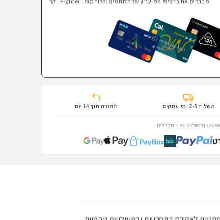
מכבדים את כרטיסי המועדון של הלוחמים והלוחמות · Fighter · קרנות השוטרים · בהצדעה · חבר
משלוח 2-5 ימי עסקים
החזרה תוך 14 יום
מצעי התשלום שאנו מקבלים
סניות לאקדח בתחרויות ובפעילויות טקטיות
.