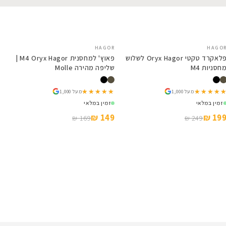
SALE
HAGOR
SALE
HAGOR
פלאקרד טקטי Oryx Hagor לשלוש
פאוץ' למחסנית M4 Oryx Hagor |
מחסניות M4
שליפה מהירה Molle
★★★★★
★★★★★
★★★★★
★★★★★
מעל 1,000
מעל 1,000
זמין במלאי
זמין במלאי
149 ₪
199 ₪
169 ₪
249 ₪
VORTEX
E
כוונות השלכה לכל החיים