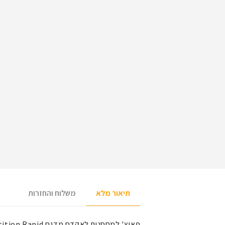
תיאור מלא
משלוח והחזרות
פאוץ' למחסנית לאקדח מדגם
ition Rapid