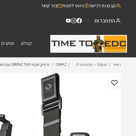
דילוג
קבוצות רכישה
ניווט לחנות
צור קשר
לתוכן
התחברות
קטלוג
מותגים 
ראשי
Orpaz – מתאמים לנ…
ORPAZ
נרתיק טקטי ORPAZ T40 עם חיבור דרופ…
דילוג
למידע
מוצר