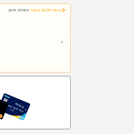
דרופ
דרופ
לג
לג
הוסף ₪299 ותקבל
משלוח חינם
–
–
תאימות
תאימות
לפנסים,
לפנסים,
רמת
רמת
שמירה
שמירה
II
II