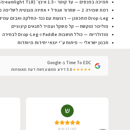
תמיכה בפנסים — עד קוטר ~1.5 אינץ׳ (OLIGHT Baldr Pro, Surefire X300, Streamlight TLR ועוד)
רמת שמירה 2 — שחרור אגודל + אחיזה מגנטית לשליפה מבוקרת
Drop-Leg מתכוונן — רצועות עם נגד-החלקה ואבזם עמיד
פולימר מוקשח — קל משקל ועמיד לתנאים קיצוניים
מודולריות — כולל תושבות Paddle ו-Drop-Leg לבחירה
תכנון ישראלי — פיתוח ע״י יוצאי יחידות מיוחדות
Time To EDC ב-Google
5.0
דירוג ממוצע
|
חוות דעת מאומתות
★★★★★
לפני 12 ימים