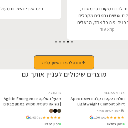
י לחנות מקום נקי ומסודר,
דייגו אלוף והשירות מעול
ים אנשים נחמדים מקבלים
פנים יפות כל אחד, הבעלים
קרא עוד
 לכל אחד הסבר על המוצר
מה לעשות שיהיה לו הכי נוח,
תודה רבה על יחס,
חזרה למוצר והמשך קנייה
מוצרים שיכולים לעניין אותך גם
AGILITE
SALE
HELICON-TEX
SALE
DA Sunset,
חולצת טקטית קלה ונושמת Apex
פאוץ' ה
Lightweight Combat Shirt
| נשיאה טקטית סמו
Helikon-Tex
משלוח UPS מהיר
★★★★★
★★★★★
★★★★★
★★★★★
מעל 1,000
מעל 1,000
זמין במלאי
זמין במלאי