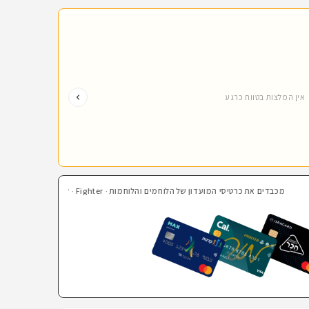
אין המלצות בטווח כרגע
מכבדים את כרטיסי המועדון של הלוחמים והלוחמות · Fighter · קרנות השוטרים · בהצדעה · חבר