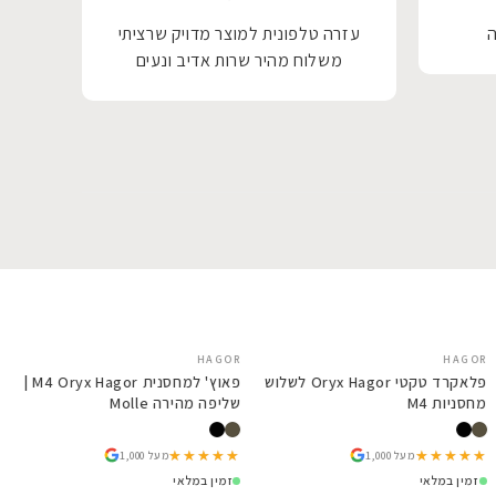
ה
עזרה טלפונית למוצר מדויק שרציתי
שיר
משלוח מהיר שרות אדיב ונעים
משה
החלי
מקו
הכ
SALE
HAGOR
SALE
HAGOR
סלקה Agilite Emergence
פלאקרד טקטי Oryx Hagor לשלוש
יה במגוון צבעים
מחסניות M4
שליפה מהירה Molle
★★★★★
★★★★★
★★★★★
★★★★★
מעל 1,000
מעל 1,000
זמין במלאי
זמין במלאי