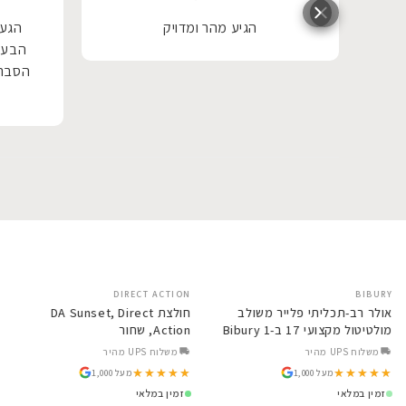
טובה
הגיע מהר ומדויק
הגעת
איש
הבעל
י.
הסבר 
יש.
מסביר
שי
שקנה ו
תוך
 עם
.
ים
לevo. פשוט נהדר! נוח לשימוש הבדל
לי.
ש
יש
DIRECT ACTION
SALE
SALE
BIBURY
 כל
לר רב תכליתי Nitecore Bibury
אולר רב-תכליתי פלייר משולב
חולצת  Direct
מולטיטול מקצועי 17 ב-1 Bibury
Action, שחור
ריך
Base BI2045
משלוח UPS מהיר
משלוח UPS מהיר
★★★★★
★★★★★
★★★★★
★★★★★
ד
מעל 1,000
מעל 1,000
זמין במלאי
זמין במלאי
ותה.