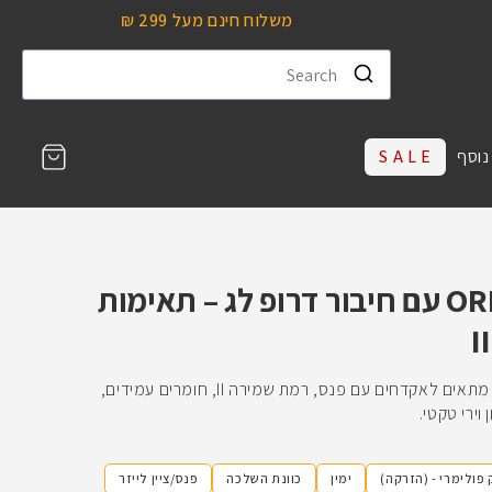
משלוח חינם מעל 299 ₪
עגלת
נוסף
S A L E
קניות
נרתיק טקטי ORPAZ T40 עם חיבור דרופ לג – תאימות
נרתיק ORPAZ T40 עם חיבור דרופ-לג, מתאים לאקדחים עם פנס, רמת שמירה II, חומרים עמידים,
וירי טקטי.
 פולימרי - (הזרקה)
ימין
כוונת השלכה
פנס/ציין לייזר