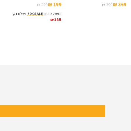
199 ₪
369 ₪
229 ₪
399 ₪
הפעל קופון
DCSALE
₪185
S
Baldr Series
פנסים עם עצמה וציינים מדויקים
כוונות ה
לפרטים