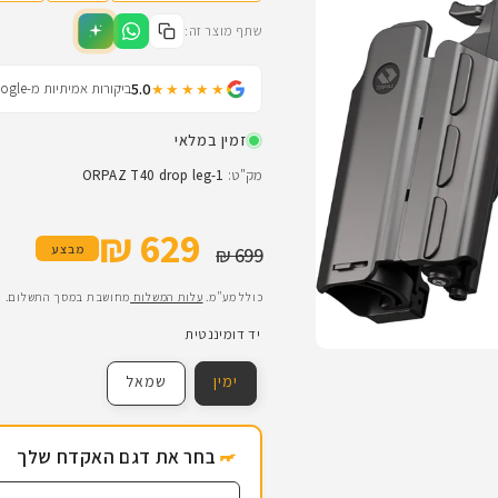
שתף מוצר זה:
5.0
ביקורות אמיתיות מ-Google
★★★★★
זמין במלאי
מק"ט:
ORPAZ T40 drop leg-1
629 ₪
מחיר רגיל
מחיר מבצע
מבצע
699 ₪
כולל מע"מ.
עלות המשלוח
מחושבת במסך התשלום.
יד דומיננטית
ימין
שמאל
בחר את דגם האקדח שלך