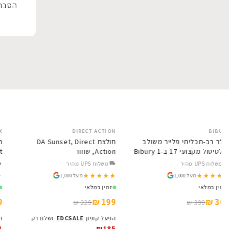
י.
הסבר 
יש.
מסביר
שי
שקנה ו
תוך
 עם
.
ים
לevo. פשוט נהדר! נוח לשימוש הבדל
לי.
ש
יש
DIRECT ACTION
SALE
SALE
BIBURY
 כל
אולר רב-תכליתי פלייר משולב
חולצת DA Sunset, Direct
מולטיטול מקצועי 17 ב-1 Bibury
Action, שחור
ריך
Base BI2045
משלוח UPS מהיר
משלוח UPS מהיר
★★★★★
★★★★★
★★★★★
★★★★★
ד
מעל 1,000
מעל 1,000
זמין במלאי
זמין במלאי
ותה.
199 ₪
369 ₪
229 ₪
399 ₪
הפעל קופון
EDCSALE
ושלם רק
₪185