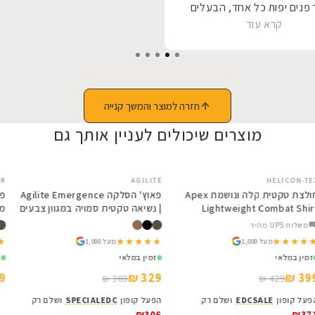
פנים יפות כל אחד, הבעלים
קרא עוד
 לכל אחד הסבר על המוצר
מה לעשות שיהיה לו הכי נוח,
תודה רבה על יחס,
חזרה למוצר והמשך קנייה
מוצרים שיכולים לעניין אותך גם
AGILITE
SALE
HELICON-TEX
SALE
חולצת טקטית קלה ונושמת Apex
פאוץ' הסלקה Agilite Emergence
Lightweight Combat Shirt
| נשיאה טקטית סמויה במגוון צבעים
Helikon-Tex
משלוח UPS מהיר
★★★★★
★★★★★
★★★★★
★★★★★
מעל 1,000
מעל 1,000
זמין במלאי
זמין במלאי
329 ₪
399 ₪
369 ₪
429 ₪
הפעל קופון
EDCSALE
ושלם רק
הפעל קופון
SPECIALEDC
ושלם רק
₪306
₪371