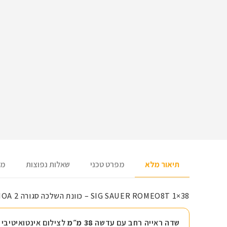
תיאור מלא
מפרט טכני
שאלות נפוצות
מש
SIG SAUER ROMEO8T 1×38 – כוונת השלכה סגורה 2 MOA עם MOTAC
שדה ראייה רחב עם עדשה
38 מ״מ
לצילום אינטואיטיבי 