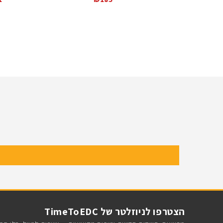
S
Baldr Series
פנסים עם עצמה וציינים מדויקים
כוונות ה
לפרטים
הצטרפו לניוזלטר של TimeToEDC