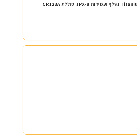
Titani
נשלף ועמידות
IPX-8
. סוללת
CR123A