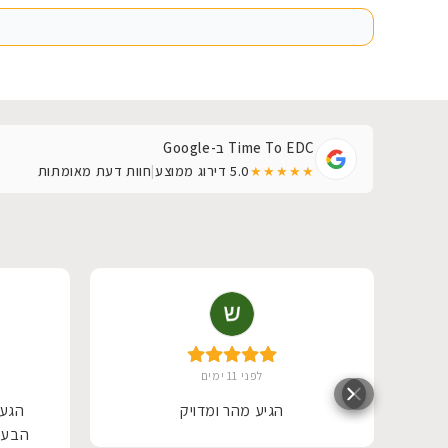
Time To EDC ב-Google
5.0
דירוג ממוצע
|
חוות דעת מאומתות
★★★★★
לפני 11 ימים
טובה
הגיע מהר ומדויק
הגעת
איש
הבעל