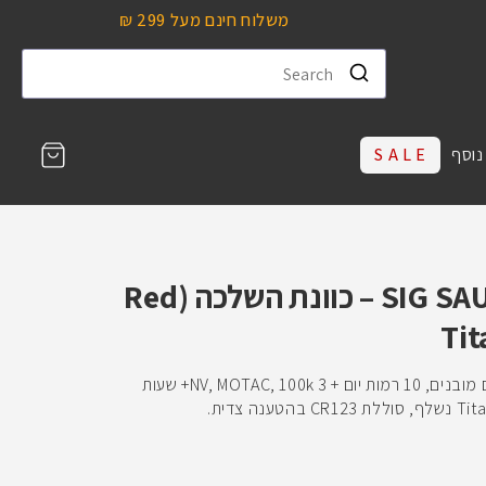
משלוח חינם מעל 299 ₪
עגלת
נוסף
S A L E
קניות
SIG SAUER ROMEO8T 1×38 – כוונת השלכה (Red
ROMEO8T: עדשה 38 מ״מ, 4 רטיקלים מובנים, 10 רמות יום + 3 NV, MOTAC, 100k+ שעות