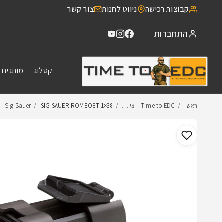
דילוג
קבוצות רכישה
ניווט לחנות
צור קשר
לתוכן
התחברות
קטלוג
מותגים 
ראשי
Time to EDC – ציו…
SIG SAUER ROMEO8T 1×38 – כוונת השל…
Sig Sauer
דילוג
למידע
מוצר