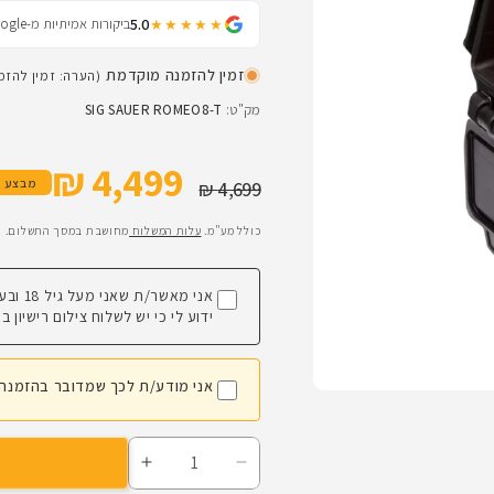
5.0
ביקורות אמיתיות מ-Google
★★★★★
זמין להזמנה מוקדמת
(הערה: זמין להז
מק"ט:
SIG SAUER ROMEO8-T
4,499 ₪
מחיר רגיל
מחיר מבצע
מבצע
4,699 ₪
כולל מע"מ.
עלות המשלוח
מחושבת במסך התשלום.
אני מאשר/ת שאני מעל גיל 18 ובעל/ת רישיון כלי יריה בתוקף.
ידוע לי כי יש לשלוח צילום רישיון
אני מודע/ת לכך שמדובר בהזמנה מ
הפחתת
הגדלת