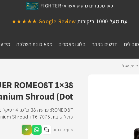
כאן מכבדים כרטיס אשראי FIGHTER
עם מעל 1000 ביקורות
Google Review ★★★★★
מובילים
חדשים באתר
בלוג ומאמרים
מצא כוונת השלכה
מידע 
Dot) Titanium Shroud
סוללה, בית 7075-T6 ו-Titanium Shroud נשלף, סוללת CR123 בהטענה צדית.
שתף מוצר זה: