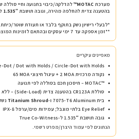
מערכת
MOTAC™
להדלקה/כיבוי בתנועה וחיי סוללה ש
בהטענה צדית להחלפה מהירה, וגובה תושבת
1.535″
ל-o-Witness
*לבעלי רישיון נשק בתוקף בלבד או תעודת שוטר/כיתת כ
**זמן אספקה עד 7 ימי עסקים ובהתאם לזמינות המוצר במלאי
מאפיינים עיקריים
e-Dot / Dot with Holds / Circle-Dot with Holds
נקודה מרכזית
2 MOA
+ עיגול חיצוני
65 MOA
MOTAC™
– חיסכון חכם בסוללה לפי תנועה
סוללת
CR123A
בהטענה צדית (Side-Load) – ללא פירוק מלא
בית
7075-T6 Aluminum
ו-
Titanium Shroud
נשל
Eye Relief בלתי מוגבל; עמידות מים/ערפל
IPX-8
גובה תושבת
1.535″
ל-True Co-Witness
הנתונים לפי עמוד היצרן/מפרט רשמי.