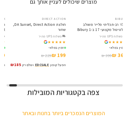
מוצרים שיכולים לעניין אותך גם
X
DIRECT ACTION
BIBURY
SALE
SALE
אולר רב-תכליתי פלייר משולב
חולצת DA Sunset, Direct Action,
מולטיטול מקצועי 17 ב-1 Bibury
שחור
t
x
Base BI2045
משלוח UPS מהיר
משלוח UPS מהיר
★
★
★★★★★
★★★★★
★★★★★
★★★★★
זמין במלאי
זמין במלאי
₪
199 ₪
369 ₪
229 ₪
399 ₪
₪185
הפעל קופון
EDCSALE
ושלם רק
ה
צפה בקטגוריות המובילות
VORTEX
EDC Series
Osight S
Baldr Series
קולקציית הפנסים NITECORE
כוונות השלכה לכל החיים
פנסים עם עצמה וציינים
כוונות השלכה עם טכנולוגיה
המוצרים הנמכרים ביותר בחנות ובאתר
מדויקים
חדשה
לפרטים
לפרטים
לפרטים
לפרטים