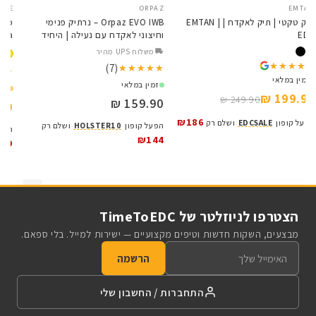
E
ORPAZ
EMTAN
SALE
תיק טקטי | תיק לאקדח | EMTAN |
Orpaz EVO IWB – נרתיק פנימי
EDC
וחיצוני לאקדח עם נעילה | היחיד
a
מסוגו בישראל
משלוח UPS מהיר
★★★★★
★★★★★
(7)
★★★★★
★★★★★
★
★
זמין במלאי
זמין במלאי
199.90 ₪
249.90 ₪
159.90 ₪
₪
₪186
הפעל קופון
EDCSALE
ושלם רק
הפעל קופון
HOLSTER10
ושלם רק
ה
₪144
9
הצטרפו לניוזלטר של TimeToEDC
מבצעים, השקות חדשות וטיפים מקצועיים — ישירות למייל. בלי ספאם.
הרשמה
התחברות / החשבון שלי