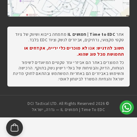
אתר
Time to EDC | חמושים IL
מתמחה בייבוא ושיווק של ציוד
טקטי מקצועי, נרתיקים, אביזרים לנשק וציוד EDC בלבד.
חשוב להדגיש: אנו לא מוכרים כלי ירייה, אקדחים או
תחמושת מכל סוג שהוא.
כל המוצרים באתר הם אביזרי עזר טקטיים המיועדים לשיפור
הנוחות, הדיוק והבטיחות של בעלי רישיון נשק בתוקף. הרכישה
והשימוש באביזרים הם באחריות המשתמש ובהתאם לחוקי מדינת
ישראל והנחיות המשרד לביטחון לאומי.
© 2026 DCI Tactical LTD. All Rights Reserved
Time To EDC | חמושים IL — גדרה, ישראל