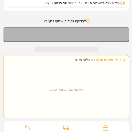
לחגורה
לחגורה
עוד
299₪
למשלוח חינם
|
צפי הגעה:
יום רביעי 12/08
|
|
QR
QR
לבדיקת נקודות איסוף לחץ כאן
Stretch
Stretch
Belt
Belt
38mm
38mm
|
|
Tasmanian
Tasmanian
Tiger
Tiger
הוסף ₪299 ותקבל
משלוח חינם
אין המלצות בטווח כרגע