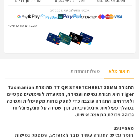
תשלום מאובטח SSL
משלוח 2-5 ימי עסקים
החזרה תוך 14 יום
אמצעי התשלום שאנו מקבלים
מכבדים את כרטיסי המועדון של הלוחמים ו
תיאור מלא
משלוח והחזרות
החגורה
TT QR STRETCHBELT 38MM
מתוצרת
Tasmanian
Tiger
היא חגורת גמישה ועמידה, המיועדת לשימושים טקטיים
ולאזרחים. החגורה עוצבה כדי לספק נוחות מקסימלית ותמיכה
במהלך פעילויות אינטנסיביות, תוך שמירה על פונקציונליות
גבוהה ויכולת התאמה אישית.
מאפיינים:
חומר גמיש: החגורה עשויה מבד
Stretch
, שמספק גמישות