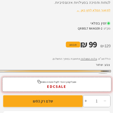
לנוחות ותמיכה בפעילויות אינטנסיביות.
לתיאור המלא לחץ כאן ←
זמין במלאי
מק"ט:
QR BELT RANGER-2
99 ₪
מחיר רגיל
מחיר מבצע
מבצע
129 ₪
כולל מע"מ.
עלות המשלוח
מחושבת במסך התשלום.
צבע:
שחור
שחור
ירוק
וריאציה
אזלה
ריינג'ר
הפעל קופון זה כדי לקבל ההנחה נוספת
EDCSALE
מהמלאי
או
לא
שלם רק ₪93
זמינה
הפחתת
הגדלת
כמות
כמות