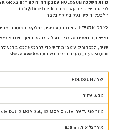
כוונת השלכה HOLOSUN עם נקודה ירוקה דגם HE507K GR X2 וחיישן הפעלה אוטומטי.
לפרטים יש ליצור קשר: info@timetoedc.com
* לבעלי רישיון נשק בתוקף בלבד!
HE507K-GR X2 הוא כוונת אופטית רפלקסית פתוחה. אופטיקה של הכוונת מסדרת X2 כוללת שני שיפורים:
ראשית, התוספת של מצב נעילה מדגמי האקדחים האופטיים LE 2018-2019 של HOLOSUN. מצב נעילה, כאשר הוא מופעל, נועל את הכפתורים ומונע שינויים בהגדרות 
50,000 שעות, מערכת ריבוי רשתות ו-Shake Awake.
יצרן: HOLOSUN
צבע: שחור
ציור פני עדשה:
rcle Dot; 2 MOA Dot; 32 MOA Circle
אורך גל אור: 650nm