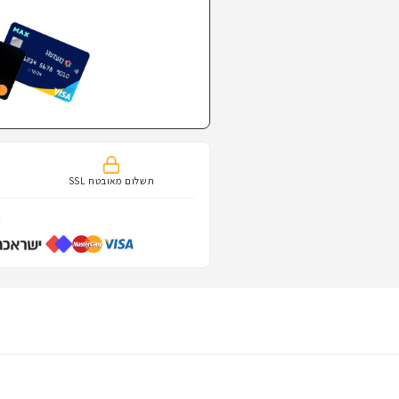
תשלום מאובטח SSL
א