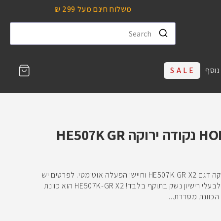
משלוח חינם מעל 299 ₪
עגלת
נוסף
S A L E
קניות
כוונת השלכה HOLOSUN נקודה ירוקה HE507K GR
כוונת השלכה HOLOSUN עם נקודה ירוקה דגם HE507K GR X2 וחיישן הפעלה אוטומטי. לפרטים יש
ליצור קשר: info@timetoedc.com * לבעלי רישיון נשק בתוקף בלבד! HE507K-GR X2 הוא כוונת
כוונת מסדרת...