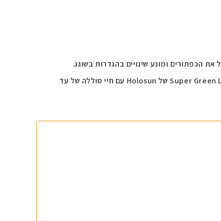
שנית, הכפתורים עוצבו מחדש כדי להחמיא למצב הנעילה על ידי הצבתם נמוך יותר ומרוחקים. תכונות נוספות כוללות את ה-Super Green LED של Holosun עם חיי סוללה של עד