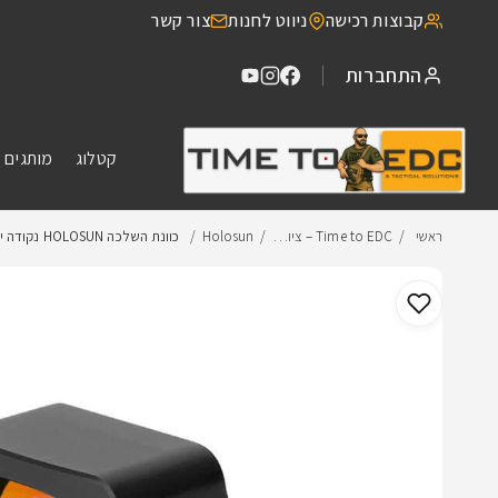
דילוג
קבוצות רכישה
ניווט לחנות
צור קשר
לתוכן
התחברות
קטלוג
מותגים 
ראשי
Time to EDC – ציו…
Holosun
כוונת השלכה HOLOSUN נקודה ירוקה HE…
דילוג
למידע
מוצר