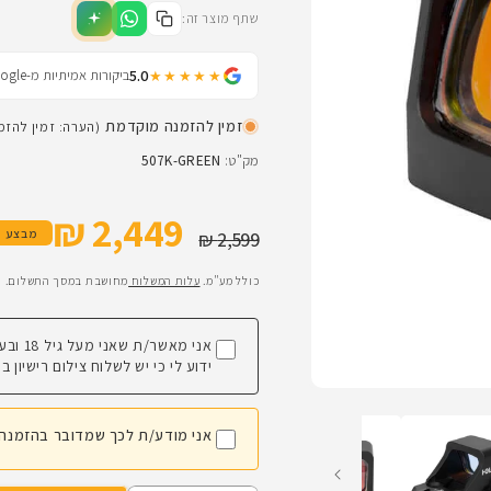
שתף מוצר זה:
5.0
ביקורות אמיתיות מ-Google
★★★★★
זמין להזמנה מוקדמת
(הערה: זמין להז
מק"ט:
507K-GREEN
2,449 ₪
מחיר רגיל
מחיר מבצע
מבצע
2,599 ₪
כולל מע"מ.
עלות המשלוח
מחושבת במסך התשלום.
אני מאשר/ת שאני מעל גיל 18 ובעל/ת רישיון כלי יריה בתוקף.
ידוע לי כי יש לשלוח צילום רישיון
אני מודע/ת לכך שמדובר בהזמנה מ