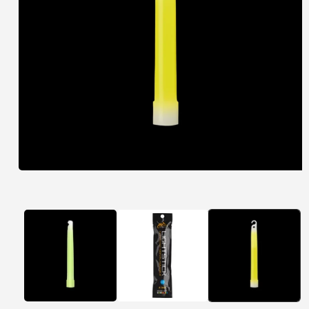
פתיחת
מדיה
1
במודל