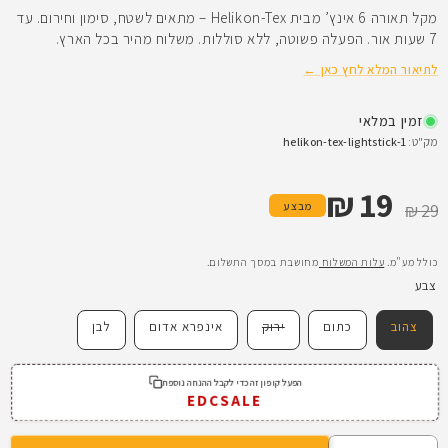
מקל תאורה 6 אינץ’ מבית Helikon-Tex – מתאים לשטח, סימון וחירום. עד
7 שעות אור. הפעלה פשוטה, ללא סוללות. משלוח מהיר בכל הארץ.
לתיאור המלא לחץ כאן ←
זמין במלאי
מק"ט:
helikon-tex-lightstick-1
19 ₪
מחיר רגיל
מחיר מבצע
מבצע
29 ₪
כולל מע"מ.
עלות המשלוח
מחושבת במסך התשלום.
צבע
וריאציה
צהוב
כתום
ירוק
אינפרא אדום
לבן
אזלה
מהמלאי
או
לא
הפעל קופון זה כדי לקבל ההנחה נוספת
זמינה
EDCSALE