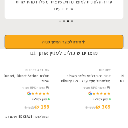
עזרה טלפונית למוצר מדויק שרציתי משלוח מהיר שרות
אדיב ונעים
חזרה למוצר והמשך קנייה
מוצרים שיכולים לעניין אותך גם
DIRECT ACTION
BIBURY
SALE
SALE
 תכליתי Nitecore Bibury
אולר רב-תכליתי פלייר משולב
מולטיטול מקצועי 17 ב-1 Bibury
שחור
Base BI2045
משלוח UPS מהיר
משלוח UPS מהיר
★★★★★
★★★★★
★★★★★
★★★★★
זמין במלאי
זמין במלאי
199 ₪
369 ₪
229 ₪
399 ₪
הפעל קופון
EDCSALE
ושל