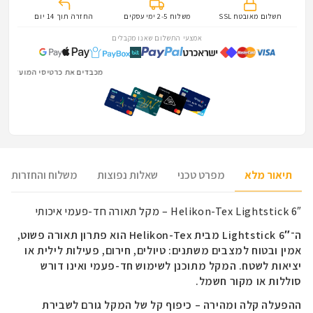
תשלום מאובטח SSL
משלוח 2-5 ימי עסקים
החזרה תוך 14 יום
אמצעי התשלום שאנו מקבלים
מכבדים את כרטיסי המועדון של הלוחמים והלוחמות · 
תיאור מלא
מפרט טכני
שאלות נפוצות
משלוח והחזרות
Helikon-Tex Lightstick 6″ – מקל תאורה חד-פעמי איכותי
ה־
Lightstick 6″
מבית Helikon-Tex הוא פתרון תאורה פשוט,
אמין ובטוח למצבים משתנים: טיולים, חירום, פעילות לילית או
יציאות לשטח. המקל מתוכנן לשימוש חד-פעמי ואינו דורש
סוללות או מקור חשמל.
ההפעלה קלה ומהירה – כיפוף קל של המקל גורם לשבירת