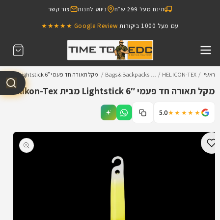
דילוג
חינם מעל 299 ש״ח
ניווט לחנות
צור קשר
לתוכן
עם מעל 1000 ביקורות
כאן מכבדים כרטיסי FIGHTER
Google Review ★★★★★
עגלת
קניות
ראשי
HELICON-TEX
Bags & Backpacks …
מקל תאורה חד פעמי Lightstick 6″ מב…
מקל תאורה חד פעמי Lightstick 6″ מבית Helikon-Tex
5.0
★★★★★
דילוג
למידע
מוצר