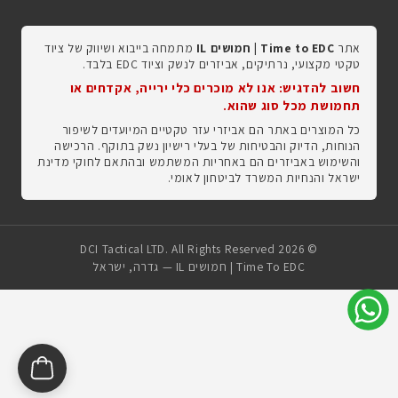
אתר
Time to EDC | חמושים IL
מתמחה בייבוא ושיווק של ציוד
טקטי מקצועי, נרתיקים, אביזרים לנשק וציוד EDC בלבד.
חשוב להדגיש: אנו לא מוכרים כלי ירייה, אקדחים או
תחמושת מכל סוג שהוא.
כל המוצרים באתר הם אביזרי עזר טקטיים המיועדים לשיפור
הנוחות, הדיוק והבטיחות של בעלי רישיון נשק בתוקף. הרכישה
והשימוש באביזרים הם באחריות המשתמש ובהתאם לחוקי מדינת
ישראל והנחיות המשרד לביטחון לאומי.
© 2026 DCI Tactical LTD. All Rights Reserved
Time To EDC | חמושים IL — גדרה, ישראל