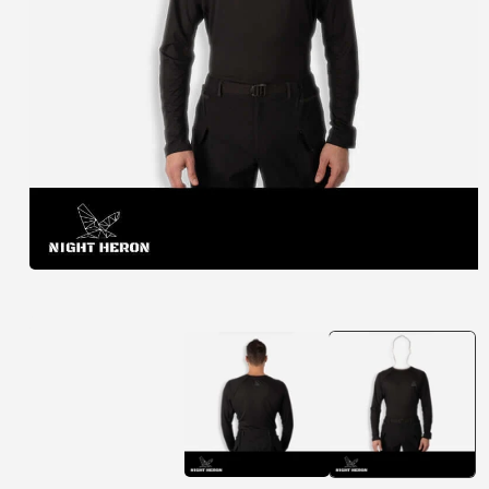
פתיחת
מדיה
1
במודל