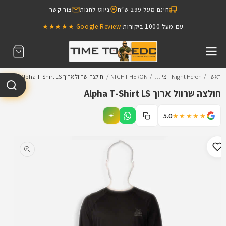
דילוג
חינם מעל 299 ש״ח
ניווט לחנות
צור קשר
לתוכן
עם מעל 1000 ביקורות
Google Review ★★★★★
עגלת
קניות
ראשי
Night Heron – ציו…
NIGHT HERON
חולצה שרוול ארוך Alpha T-Shirt LS
חולצה שרוול ארוך Alpha T-Shirt LS
5.0
★★★★★
דילוג
למידע
מוצר