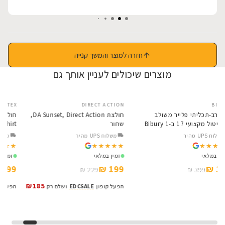
חזרה למוצר והמשך קנייה
מוצרים שיכולים לעניין אותך גם
EX
DIRECT ACTION
BIBURY
SALE
SALE
אולר רב-תכליתי פלייר משולב
חולצת DA Sunset, Direct Action,
מולטיטול מקצועי 17 ב-1 Bibury
שחור
rt
ex
Base BI2045
משלוח UPS מהיר
משלוח UPS מהיר
★
★
★★★★★
★★★★★
★★★★★
★★★★★
זמין במלאי
זמין במלאי
ז
 ₪
199 ₪
369 ₪
229 ₪
399 ₪
₪185
הפעל קופון
EDCSALE
ושלם רק
הפע