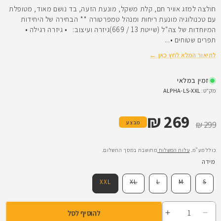
חולצה למזג אוויר חם, קלת משקל, מונעת הזעה, בד נושם מאוד, מטופלת
עם טכנולוגיה מונעת ריחות ומנהל טמפרטורה ** הבחירה של היחידות
המיוחדות של צה"ל (שייטת 13 / 669)גיזרה ועיצוב: • גיזרה רגילה •
תפרים שטוחים •...
לתיאור המלא לחץ כאן ←
זמין במלאי
מק"ט:
ALPHA-LS-XXL
269 ₪
מחיר רגיל
מחיר מבצע
מבצע
299 ₪
כולל מע"מ.
עלות המשלוח
מחושבת במסך התשלום.
מידה
וריאציה
וריאציה
וריאציה
וריאציה
XXL
XL
L
M
S
אזלה
אזלה
אזלה
אזלה
מהמלאי
מהמלאי
מהמלאי
מהמלאי
או
או
או
או
לא
לא
לא
לא
להוסיף לסל
זמינה
זמינה
זמינה
זמינה
הפחתת
הגדלת