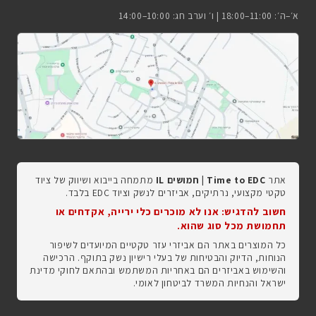
א׳–ה׳: 11:00–18:00 | ו׳ וערב חג: 10:00–14:00
אתר
Time to EDC | חמושים IL
מתמחה בייבוא ושיווק של ציוד
טקטי מקצועי, נרתיקים, אביזרים לנשק וציוד EDC בלבד.
חשוב להדגיש: אנו לא מוכרים כלי ירייה, אקדחים או
תחמושת מכל סוג שהוא.
כל המוצרים באתר הם אביזרי עזר טקטיים המיועדים לשיפור
הנוחות, הדיוק והבטיחות של בעלי רישיון נשק בתוקף. הרכישה
והשימוש באביזרים הם באחריות המשתמש ובהתאם לחוקי מדינת
ישראל והנחיות המשרד לביטחון לאומי.