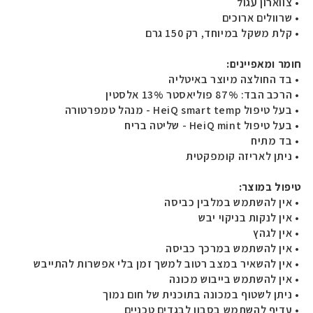
• צווארון עגול
• שרוולים ארוכים
• קלת משקל במיוחד, רק 150 גרם
חומר ומאפיינים
:
• בד החולצה מיוצר באיטליה
• הרכב הבד: 87% פוליאסטר 13% אלסטין
• בעל טיפול HeiQ smart temp - מנהל טמפרטורה
• בעל טיפול HeiQ mint - שליטה בריח
• בד מתיח
• ניתן לאריזה קומפקטית
טיפול במוצר
:
• אין להשתמש במלבין כביסה
• אין לנקות בניקוי יבש
• אין לגהץ
• אין להשתמש במרכך כביסה
• אין להשאיר במצב רטוב למשך זמן בלי אפשרות להתייבש
• אין להשתמש בייבוש מכונה
• ניתן לשטוף במכונה בתוכנית של חום נמוך
• עדיף להשתמש בסבון לבגדים טכניים