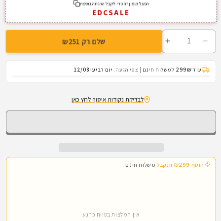
אזלה
הפעל קופון זה כדי לקבל ההנחה נוספת
EDCSALE
מהמלאי
או
לא
שלם רק ₪251
זמינה
הפחתת
הגדלת
כמות
כמות
לפאוץ&#39;
לפאוץ&#39;
עוד
299₪
למשלוח חינם
|
צפי הגעה:
יום רביעי 12/08
טקטי
טקטי
לנשיאת
לנשיאת
לבדיקת נקודות איסוף לחץ כאן
אקדח
אקדח
|
|
Pentagon
Pentagon
Tactical
Tactical
Runner
Runner
Pouch
Pouch
הוסף ₪299 ותקבל
משלוח חינם
אין המלצות בטווח כרגע