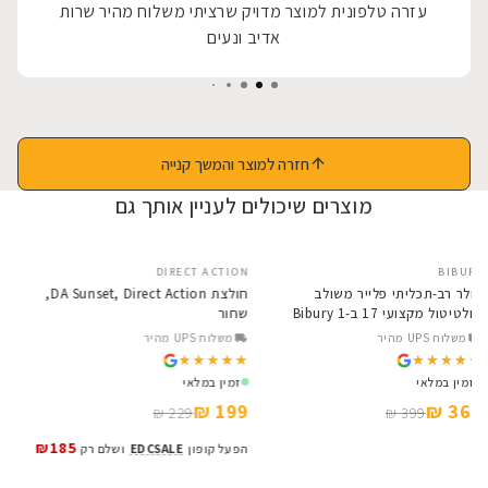
עזרה טלפונית למוצר מדויק שרציתי משלוח מהיר שרות
אדיב ונעים
חזרה למוצר והמשך קנייה
מוצרים שיכולים לעניין אותך גם
X
DIRECT ACTION
BIBURY
SALE
SALE
אולר רב-תכליתי פלייר משולב
חולצת DA Sunset, Direct Action,
מולטיטול מקצועי 17 ב-1 Bibury
שחור
t
x
Base BI2045
משלוח UPS מהיר
משלוח UPS מהיר
★
★
★★★★★
★★★★★
★★★★★
★★★★★
זמין במלאי
זמין במלאי
₪
199 ₪
369 ₪
229 ₪
399 ₪
₪185
הפעל קופון
EDCSALE
ושלם רק
ה