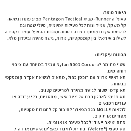
תיאור מוצר
:
פאוץ' ה
-Runner
מבית
Pentagon Tactical
מציע פתרון נשיאה
קל משקל, עמיד ונוח לכל פעילות יומיומית, טיולי שטח וגם
לנשיאת אקדח מוסתר בצורה בטוחה ומוגנת. הפאוץ' עוצב בקפידה
לשילוב אידיאלי בין קומפקטיות, נוחות, גישה מהירה וביטחון מלא
.
תכונות עיקריות
:
עשוי מחומר
Nylon 500D Cordura®
עמיד במיוחד עם ציפוי
דוחה מים
.
תא ראשי מרווח עם רוכסן כפול, מתאים לנשיאת אקדח קומפקטי
בבטחה
.
תא קדמי שטוח לגישה מהירה לפריטים קטנים
.
תא פנימי לארגון חכם של ציוד אישי, מחסניות, כלי עבודה או
עזרים רפואיים
.
לולאות
MOLLE
בגב הפאוץ' לחיבור קל לחגורות טקטיות,
אפודים או תיקים
.
פתח יציאה ייעודי לכבל טעינה או אוזניות
.
פס סקוץ
' (Velcro®)
בחזית לחיבור פאצ'ים אישיים או זיהוי
.