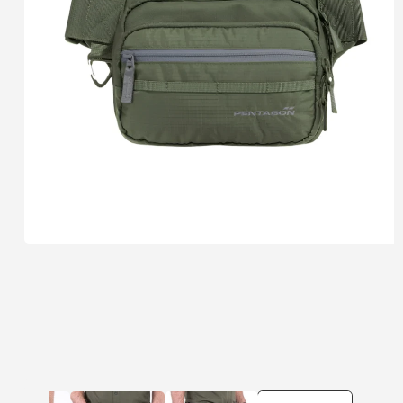
פתיחת
מדיה
1
במודל