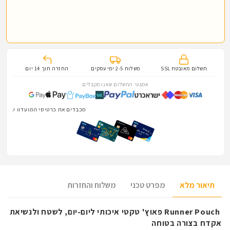
תשלום מאובטח SSL
משלוח 2-5 ימי עסקים
החזרה תוך 14 יום
אמצעי התשלום שאנו מקבלים
מכבדים את כרטיסי המועדון של הלוחמים והלוחמות · hter
תיאור מלא
מפרט טכני
משלוח והחזרות
Runner Pouch
פאוץ' טקטי איכותי ליום-יום, לשטח ולנשיאת
אקדח בצורה בטוחה