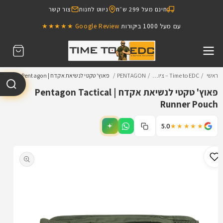
דילוג
חינם מעל 299 ש״ח
ניווט לחנות
צור קשר
לתוכן
עם מעל 1000 ביקורות
Google Review ★★★★★
עגלת
קניות
ראשי
Time to EDC – ציו…
PENTAGON
פאוץ' טקטי לנשיאת אקדח | Pentagon …
פאוץ' טקטי לנשיאת אקדח | Pentagon Tactical
Runner Pouch
5.0
★★★★★
דילוג
למידע
מוצר