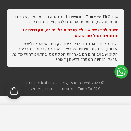
אתר
Time to EDC | חמושים IL
מתמחה בייבוא ושיווק של ציוד
טקטי מקצועי, נרתיקים, אביזרים לנשק וציוד EDC בלבד.
חשוב להדגיש: אנו לא מוכרים כלי ירייה, אקדחים או
תחמושת מכל סוג שהוא.
כל המוצרים באתר הם אביזרי עזר טקטיים המיועדים לשיפור
הנוחות, הדיוק והבטיחות של בעלי רישיון נשק בתוקף. הרכישה
והשימוש באביזרים הם באחריות המשתמש ובהתאם לחוקי מדינת
ישראל והנחיות המשרד לביטחון לאומי.
© 2026 DCI Tactical LTD. All Rights Reserved
Time To EDC | חמושים IL — גדרה, ישראל
הפעל קופון
EDCSALE
לקבלת ההנחה
צפי הגעה:
יום רביעי 12/08