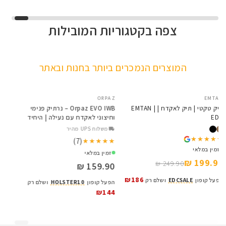
צפה בקטגוריות המובילות
VORTEX
EDC Series
Osight S
Baldr Series
קולקציית הפנסים NITECORE
כוונות השלכה לכל החיים
פנסים עם עצמה וציינים
כוונות השלכה עם טכנולוגיה
המוצרים הנמכרים ביותר בחנות ובאתר
מדויקים
חדשה
לפרטים
לפרטים
לפרטים
לפרטים
E
ORPAZ
EMTAN
SALE
תיק טקטי | תיק לאקדח | EMTAN |
Orpaz EVO IWB – נרתיק פנימי
EDC
וחיצוני לאקדח עם נעילה | היחיד
a
מסוגו בישראל
משלוח UPS מהיר
★★★★★
★★★★★
(7)
★★★★★
★★★★★
★
★
זמין במלאי
זמין במלאי
199.90 ₪
249.90 ₪
159.90 ₪
₪
₪186
הפעל קופון
EDCSALE
ושלם רק
הפעל קופון
HOLSTER10
ושלם רק
ה
₪144
9