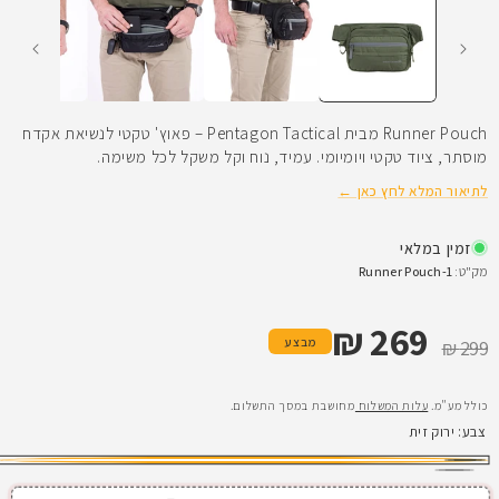
Runner Pouch מבית Pentagon Tactical – פאוץ' טקטי לנשיאת אקדח
מוסתר, ציוד טקטי ויומיומי. עמיד, נוח וקל משקל לכל משימה.
לתיאור המלא לחץ כאן ←
זמין במלאי
מק"ט:
Runner Pouch-1
269 ₪
מחיר רגיל
מחיר מבצע
מבצע
299 ₪
כולל מע"מ.
עלות המשלוח
מחושבת במסך התשלום.
צבע:
ירוק זית
ירוק
שחור
וריאציה
זית