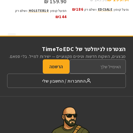
159.90 ₪
₪186
הפעל קופון
EDCSALE
ושלם רק
הפעל קופון
HOLSTER10
ושלם רק
₪144
הצטרפו לניוזלטר של TimeToEDC
מבצעים, השקות חדשות וטיפים מקצועיים — ישירות למייל. בלי ספאם.
הרשמה
התחברות / החשבון שלי