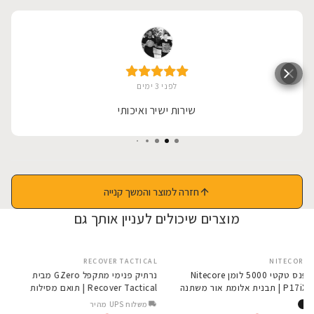
לפני 3 ימים
שירות ישיר ואיכותי
חזרה למוצר והמשך קנייה
מוצרים שיכולים לעניין אותך גם
RECOVER TACTICAL
NITECORE
Nitecore HA2 מצבי
פנס טקטי 5000 לומן Nitecore
נרתיק פנימי מתקפל GZero מבית
P17iX | תבנית אלומת אור משתנה
Recover Tactical | תואם מסילות
צרות מסוג גלוק 43X
משלוח UPS מהיר