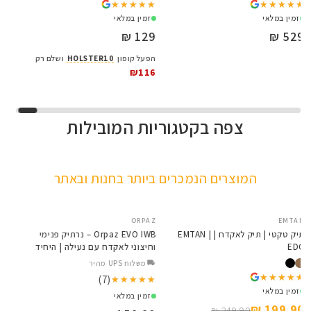
★★★★★
★★★★★
★★★★★
★★★★★
זמין במלאי
זמין במלאי
129 ₪
529 ₪
הפעל קופון
HOLSTER10
ושלם רק
₪116
צפה בקטגוריות המובילות
VORTEX
EDC Series
Osight S
Baldr Series
קולקציית הפנסים NITECORE
כוונות השלכה לכל החיים
פנסים עם עצמה וציינים
כוונות השלכה עם טכנולוגיה
המוצרים הנמכרים ביותר בחנות ובאתר
מדויקים
חדשה
לפרטים
לפרטים
לפרטים
לפרטים
ORPAZ
EMTAN
SALE
 רמון וגלוק 17/19
תיק טקטי | תיק לאקדח | EMTAN |
Orpaz EVO IWB – נרתיק פנימי
EDC
וחיצוני לאקדח עם נעילה | היחיד
מסוגו בישראל
משלוח UPS מהיר
★★★★★
★★★★★
(7)
★★★★★
★★★★★
זמין במלאי
זמין במלאי
199.90 ₪
249.90 ₪