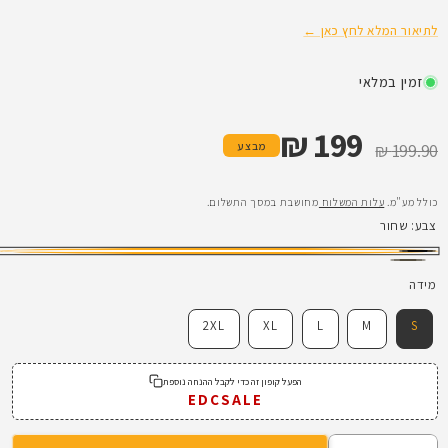
לתיאור המלא לחץ כאן ←
זמין במלאי
199 ₪
מחיר רגיל
מחיר מבצע
מבצע
199.90 ₪
כולל מע"מ.
עלות המשלוח
מחושבת במסך התשלום.
צבע:
שחור
שחור
ירוק
מידה
ריינג'ר
2XL
XL
L
M
S
הפעל קופון זה כדי לקבל ההנחה נוספת
EDCSALE