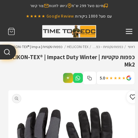
דילוג
חינם מעל 299 ש״ח
ניווט לחנות
צור קשר
לתוכן
עם מעל 1000 ביקורות
Google Review ★★★★★
עגלת
קניות
ראשי
כפפות טקטיות – כפ…
HELICON-TEX
כפפות טקטיות | HELIKON-TEX® | Impa…
כפפות טקטיות | HELIKON-TEX® | Impact Duty Winter
Mk2
5.0
★★★★★
דילוג
למידע
מוצר