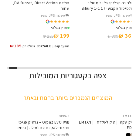
אולר רב-תכליתי פלייר משולב
חולצת DA Sunset, Direct Action,
מולטיטול מקצועי 17 ב-1 Bibury
שחור
t
x
Base BI2045
משלוח UPS מהיר
משלוח UPS מהיר
★
★
★★★★★
★★★★★
★★★★★
★★★★★
זמין במלאי
זמין במלאי
₪
199 ₪
369 ₪
229 ₪
399 ₪
₪185
הפעל קופון
EDCSALE
ושלם רק
ה
צפה בקטגוריות המובילות
VORTEX
EDC Series
Osight S
Baldr Series
קולקציית הפנסים NITECORE
כוונות השלכה לכל החיים
פנסים עם עצמה וציינים
כוונות השלכה עם טכנולוגיה
המוצרים הנמכרים ביותר בחנות ובאתר
מדויקים
חדשה
לפרטים
לפרטים
לפרטים
לפרטים
E
ORPAZ
EMTAN
SALE
תיק טקטי | תיק לאקדח | EMTAN |
Orpaz EVO IWB – נרתיק פנימי
EDC
וחיצוני לאקדח עם נעילה | היחיד
a
מסוגו בישראל
משלוח UPS מהיר