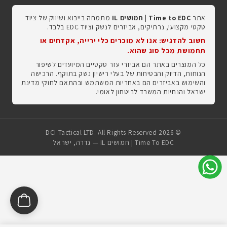
אתר
Time to EDC | חמושים IL
מתמחה בייבוא ושיווק של ציוד
טקטי מקצועי, נרתיקים, אביזרים לנשק וציוד EDC בלבד.
חשוב להדגיש: אנו לא מוכרים כלי ירייה, אקדחים או
תחמושת מכל סוג שהוא.
כל המוצרים באתר הם אביזרי עזר טקטיים המיועדים לשיפור
הנוחות, הדיוק והבטיחות של בעלי רישיון נשק בתוקף. הרכישה
והשימוש באביזרים הם באחריות המשתמש ובהתאם לחוקי מדינת
ישראל והנחיות המשרד לביטחון לאומי.
© 2026 DCI Tactical LTD. All Rights Reserved
Time To EDC | חמושים IL — גדרה, ישראל