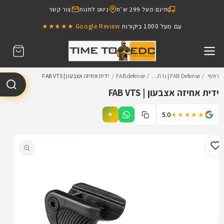
דילוג
חינם מעל 299 ש״ח
ניווט לחנות
צור קשר
לתוכן
עם מעל 1000 ביקורות
Google Review ★★★★★
עגלת
קניות
ראשי
FAB Defense | נרת…
FAB defense
ידית אחיזה אצבעון | FAB VTS
ידית אחיזה אצבעון | FAB VTS
5.0
★★★★★
דילוג
למידע
מוצר