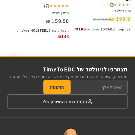
★★★★★
★★★★★
(7)
★★★★★
★★★★★
★
★
זמין במלאי
זמין במלאי
199.90 ₪
249.90 ₪
159.90 ₪
₪
₪186
הפעל קופון
EDCSALE
ושלם רק
הפעל קופון
HOLSTER10
ושלם רק
ה
₪144
9
הצטרפו לניוזלטר של TimeToEDC
מבצעים, השקות חדשות וטיפים מקצועיים — ישירות למייל. בלי ספאם.
הרשמה
התחברות / החשבון שלי